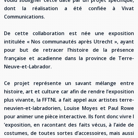
voulu souligner cette date par un projet spécifique,
provincial
dont la réalisation a été confiée à Vivat
Allison Chaytor
Communications.
Ressources linguistiques pour la
communication en santé
Maurice Nzoyamara
De cette collaboration est née une exposition
intitulée « Nos communautés après Utrecht », ayant
Lee Trowbridge
pour but de retracer l’histoire de la présence
Randy Follet
française et acadienne dans la province de Terre-
Neuve-et-Labrador.
Skye Fisher
Ce projet représente un savant mélange entre
Pamela Tucker
histoire, art et culture car afin de rendre l’exposition
plus vivante, la FFTNL a fait appel aux artistes terre-
Anastasia Knudsen
neuvien-et-labradorien, Louise Moyes et Paul Rowe
Brian Kizner
pour animer une pièce interactive. Ils font donc vivre l
’exposition, en racontant des faits vécus, à l’aide de
Marc-Alexandre Mestres
costumes, de toutes sortes d’accessoires, mais aussi