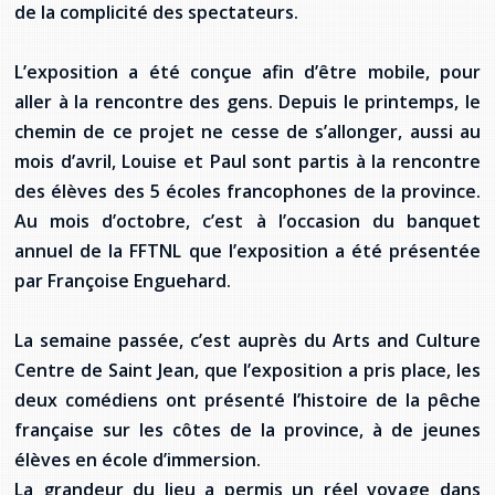
de la complicité des spectateurs.
Stacy Smith
L’exposition a été conçue afin d’être mobile, pour
Nancy Dillon
aller à la rencontre des gens. Depuis le printemps, le
chemin de ce projet ne cesse de s’allonger, aussi au
Clare Halleran
mois d’avril, Louise et Paul sont partis à la rencontre
Joseph Kayumba
des élèves des 5 écoles francophones de la province.
Au mois d’octobre, c’est à l’occasion du banquet
Dominic Demers
annuel de la FFTNL que l’exposition a été présentée
par Françoise Enguehard.
Yulia Kudryakova
La semaine passée, c’est auprès du Arts and Culture
Centre de Saint Jean, que l’exposition a pris place, les
deux comédiens ont présenté l’histoire de la pêche
française sur les côtes de la province, à de jeunes
élèves en école d’immersion.
La grandeur du lieu a permis un réel voyage dans