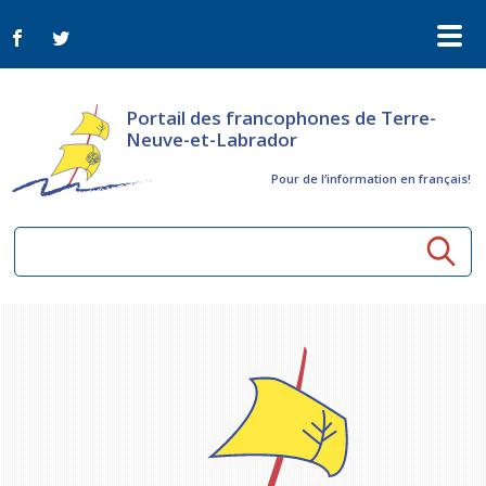
Portail des francophones de Terre-
Neuve-et-Labrador
Pour de l‘information en français!
Ressources communautaires
Aînés
Organismes
Activités à distance
Nouvelles
Arts et culture
Bulletin Le FrancoTNL
ConnectAînés
Appels d'offres du secteur culturel
Plan de Développement Global