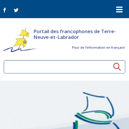
Portail des francophones de Terre-
Neuve-et-Labrador
Pour de l‘information en français!
Ressources communautaires
Aînés
Organismes
Activités à distance
Nouvelles
Arts et culture
Bulletin Le FrancoTNL
ConnectAînés
Appels d'offres du secteur culturel
Plan de Développement Global