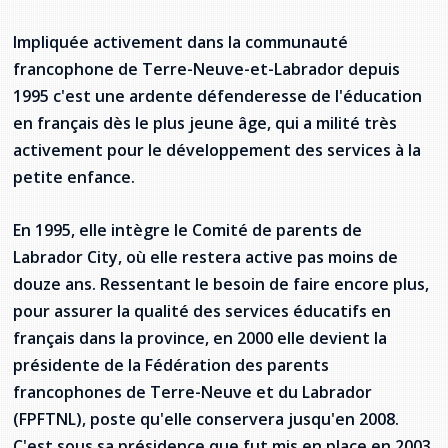
Stacy Smith
Impliquée activement dans la communauté
francophone de Terre-Neuve-et-Labrador depuis
Nancy Dillon
1995 c'est une ardente défenderesse de l'éducation
Clare Halleran
en français dès le plus jeune âge, qui a milité très
activement pour le développement des services à la
Joseph Kayumba
petite enfance.
Dominic Demers
En 1995, elle intègre le Comité de parents de
Labrador City, où elle restera active pas moins de
Yulia Kudryakova
douze ans. Ressentant le besoin de faire encore plus,
pour assurer la qualité des services éducatifs en
français dans la province, en 2000 elle devient la
présidente de la Fédération des parents
francophones de Terre-Neuve et du Labrador
(FPFTNL), poste qu'elle conservera jusqu'en 2008.
C'est sous sa présidence que fut mis en place en 2003,