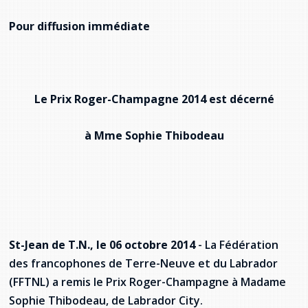
provincial
Pour diffusion immédiate
Allison Chaytor
Ressources linguistiques pour la
communication en santé
Maurice Nzoyamara
Lee Trowbridge
Le Prix Roger-Champagne 2014 est décerné
Randy Follet
à Mme Sophie Thibodeau
Skye Fisher
Pamela Tucker
Anastasia Knudsen
St-Jean de T.N., le 06 octobre 2014
- La Fédération
Brian Kizner
des francophones de Terre-Neuve et du Labrador
(FFTNL) a remis le Prix Roger-Champagne à Madame
Marc-Alexandre Mestres
Sophie Thibodeau, de Labrador City.