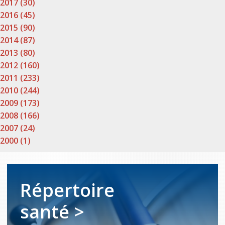
2017 (30)
2016 (45)
2015 (90)
2014 (87)
2013 (80)
2012 (160)
2011 (233)
2010 (244)
2009 (173)
2008 (166)
2007 (24)
2000 (1)
Répertoire
santé >