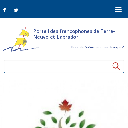
Portail des francophones de Terre-
Neuve-et-Labrador
Pour de l‘information en français!
Ressources communautaires
Aînés
Organismes
Activités à distance
Nouvelles
Arts et culture
Bulletin Le FrancoTNL
ConnectAînés
Appels d'offres du secteur culturel
Plan de Développement Global