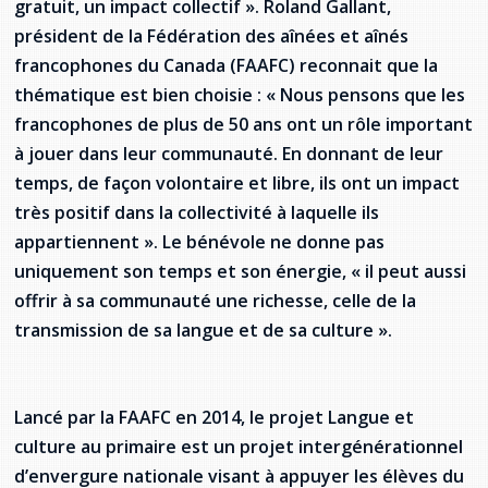
gratuit, un impact collectif ». Roland Gallant,
Stacy Smith
président de la Fédération des aînées et aînés
francophones du Canada (FAAFC) reconnait que la
Nancy Dillon
thématique est bien choisie : « Nous pensons que les
francophones de plus de 50 ans ont un rôle important
Clare Halleran
à jouer dans leur communauté. En donnant de leur
Joseph Kayumba
temps, de façon volontaire et libre, ils ont un impact
très positif dans la collectivité à laquelle ils
Dominic Demers
appartiennent ». Le bénévole ne donne pas
uniquement son temps et son énergie, « il peut aussi
Yulia Kudryakova
offrir à sa communauté une richesse, celle de la
transmission de sa langue et de sa culture ».
Lancé par la FAAFC en 2014, le projet Langue et
culture au primaire est un projet intergénérationnel
d’envergure nationale visant à appuyer les élèves du