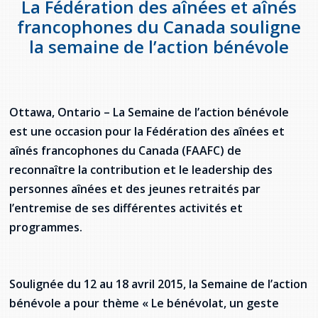
La Fédération des aînées et aînés
provincial
francophones du Canada souligne
Allison Chaytor
la semaine de l’action bénévole
Ressources linguistiques pour la
communication en santé
Maurice Nzoyamara
Lee Trowbridge
Ottawa, Ontario – La Semaine de l’action bénévole
Randy Follet
est une occasion pour la Fédération des aînées et
aînés francophones du Canada (FAAFC) de
Skye Fisher
reconnaître la contribution et le leadership des
personnes aînées et des jeunes retraités par
Pamela Tucker
l’entremise de ses différentes activités et
programmes.
Anastasia Knudsen
Brian Kizner
Soulignée du 12 au 18 avril 2015, la Semaine de l’action
Marc-Alexandre Mestres
bénévole a pour thème « Le bénévolat, un geste