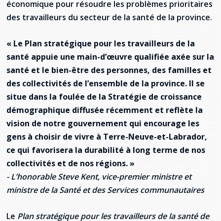
économique pour résoudre les problèmes prioritaires
provincial
des travailleurs du secteur de la santé de la province.
Allison Chaytor
Ressources linguistiques pour la
communication en santé
Maurice Nzoyamara
« Le Plan stratégique pour les travailleurs de la
santé appuie une main-d’œuvre qualifiée axée sur la
Lee Trowbridge
santé et le bien-être des personnes, des familles et
des collectivités de l’ensemble de la province. Il se
Randy Follet
situe dans la foulée de la Stratégie de croissance
démographique diffusée récemment et reflète la
Skye Fisher
vision de notre gouvernement qui encourage les
gens à choisir de vivre à Terre-Neuve-et-Labrador,
Pamela Tucker
ce qui favorisera la durabilité à long terme de nos
Anastasia Knudsen
collectivités et de nos régions. »
- L’honorable Steve Kent, vice-premier ministre et
Brian Kizner
ministre de la Santé et des Services communautaires
Marc-Alexandre Mestres
Le
Plan stratégique pour les travailleurs de la santé de