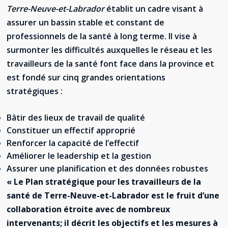
Terre-Neuve-et-Labrador
établit un cadre visant à
Stacy Smith
assurer un bassin stable et constant de
professionnels de la santé à long terme. Il vise à
Nancy Dillon
surmonter les difficultés auxquelles le réseau et les
Clare Halleran
travailleurs de la santé font face dans la province et
est fondé sur cinq grandes orientations
Joseph Kayumba
stratégiques :
Dominic Demers
Bâtir des lieux de travail de qualité
Constituer un effectif approprié
Yulia Kudryakova
Renforcer la capacité de l’effectif
Améliorer le leadership et la gestion
Assurer une planification et des données robustes
« Le Plan stratégique pour les travailleurs de la
santé de Terre-Neuve-et-Labrador est le fruit d’une
collaboration étroite avec de nombreux
intervenants; il décrit les objectifs et les mesures à