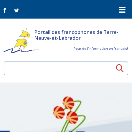
Portail des francophones de Terre-
Neuve-et-Labrador
Pour de l‘information en français!
Ressources communautaires
Aînés
Organismes
Activités à distance
Nouvelles
Arts et culture
Bulletin Le FrancoTNL
ConnectAînés
Appels d'offres du secteur culturel
Plan de Développement Global