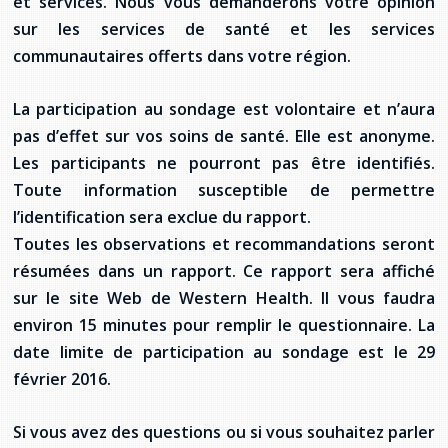
et services. Nous vous demanderons votre opinion
provincial
sur les services de santé et les services
Allison Chaytor
communautaires offerts dans votre région.
Ressources linguistiques pour la
communication en santé
Maurice Nzoyamara
La participation au sondage est volontaire et n’aura
Lee Trowbridge
pas d’effet sur vos soins de santé. Elle est anonyme.
Les participants ne pourront pas être identifiés.
Randy Follet
Toute information susceptible de permettre
l’identification sera exclue du rapport.
Skye Fisher
Toutes les observations et recommandations seront
résumées dans un rapport. Ce rapport sera affiché
Pamela Tucker
sur le site Web de Western Health. Il vous faudra
environ 15 minutes pour remplir le questionnaire. La
Anastasia Knudsen
date limite de participation au sondage est le 29
Brian Kizner
février 2016.
Marc-Alexandre Mestres
Si vous avez des questions ou si vous souhaitez parler