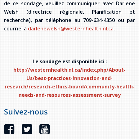
de ce sondage, veuillez communiquer avec Darlene
Stacy Smith
Welsh (directrice régionale, Planification et
recherche), par téléphone au 709-634-4350 ou par
Nancy Dillon
courriel à
darlenewelsh@westernhealth.nl.ca
.
Clare Halleran
Joseph Kayumba
Le sondage est disponible ici :
Dominic Demers
http://westernhealth.nl.ca/index.php/About-
Us/best-practices-innovation-and-
Yulia Kudryakova
research/research-ethics-board/community-health-
needs-and-resources-assessment-survey
Suivez-nous