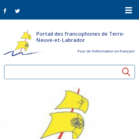
Portail des francophones de Terre-
Neuve-et-Labrador
Pour de l‘information en français!
Ressources communautaires
Aînés
Organismes
Activités à distance
Nouvelles
Arts et culture
Bulletin Le FrancoTNL
ConnectAînés
Appels d'offres du secteur culturel
Plan de Développement Global