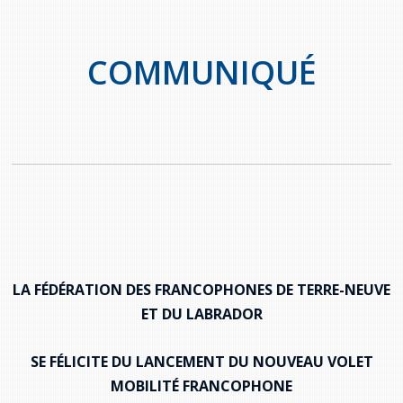
provincial
Allison Chaytor
Ressources linguistiques pour la
COMMUNIQUÉ
communication en santé
Maurice Nzoyamara
Lee Trowbridge
Randy Follet
Skye Fisher
Pamela Tucker
LA FÉDÉRATION DES FRANCOPHONES DE TERRE-NEUVE
Anastasia Knudsen
ET DU LABRADOR
Brian Kizner
SE FÉLICITE DU LANCEMENT DU NOUVEAU VOLET
Marc-Alexandre Mestres
MOBILITÉ FRANCOPHONE