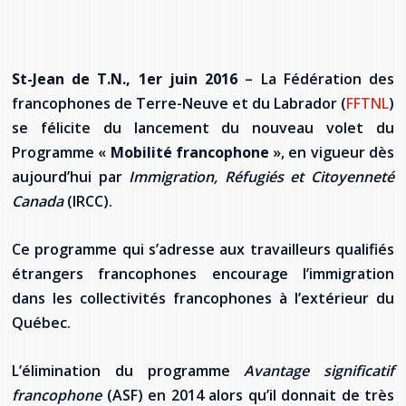
Stacy Smith
Nancy Dillon
St-Jean de T.N., 1er juin 2016
– La Fédération des
francophones de Terre-Neuve et du Labrador (
FFTNL
)
Clare Halleran
se félicite du lancement du nouveau volet du
Joseph Kayumba
Programme «
Mobilité francophone
», en vigueur dès
aujourd’hui par
Immigration, Réfugiés et Citoyenneté
Dominic Demers
Canada
(IRCC).
Yulia Kudryakova
Ce programme qui s’adresse aux travailleurs qualifiés
étrangers francophones encourage l’immigration
dans les collectivités francophones à l’extérieur du
Québec.
L’élimination du programme
Avantage significatif
francophone
(ASF) en 2014 alors qu’il donnait de très