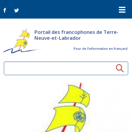
Portail des francophones de Terre-
Neuve-et-Labrador
Pour de l‘information en français!
Ressources communautaires
Aînés
Organismes
Activités à distance
Nouvelles
Arts et culture
Bulletin Le FrancoTNL
ConnectAînés
Appels d'offres du secteur culturel
Plan de Développement Global