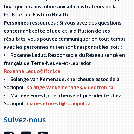
provincial
final qui sera distribué aux administrateurs de la
Allison Chaytor
FFTNL et du Eastern Health.
Ressources linguistiques pour la
Personnes ressources :
Si vous avez des questions
communication en santé
Maurice Nzoyamara
concernant cette étude et la diffusion de ses
résultats, vous pouvez communiquer en tout temps
Lee Trowbridge
avec les personnes qui en sont responsables, soit :
Randy Follet
• Roxanne Leduc, Responsable du Réseau santé en
français de Terre-Neuve-et-Labrador :
Skye Fisher
Roxanne.Leduc@fftnl.ca
• Solange van Kemenade, chercheuse associée à
Pamela Tucker
Sociopol :
solange.vankemenade@videotron.ca
• Mariève Forest, chercheuse et présidente chez
Anastasia Knudsen
Sociopol :
marieveforest@sociopol.ca
Brian Kizner
Suivez-nous
Marc-Alexandre Mestres