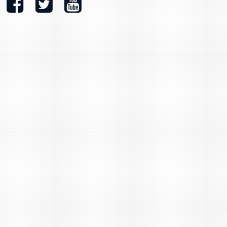
Stacy Smith
Nancy Dillon
Clare Halleran
Joseph Kayumba
Dominic Demers
Yulia Kudryakova