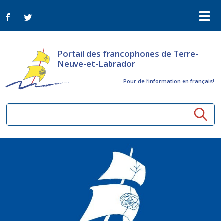
Portail des francophones de Terre-
Neuve-et-Labrador
Pour de l‘information en français!
Ressources communautaires
Aînés
Organismes
Activités à distance
Nouvelles
Arts et culture
Bulletin Le FrancoTNL
ConnectAînés
Appels d'offres du secteur culturel
Plan de Développement Global