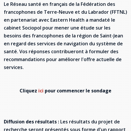
Jeux de la francophonie canadienne
Forum jeunesse pancanadien
Règlement Quiz RVF 2021
Guide du système de santé à TNL
Le Réseau santé en français de la Fédération des
Services en français
Admission au barreau
Ressources documentaires
Gestes et paroles ambigus
francophones de Terre-Neuve et du Labrador (FFTNL)
Festival jeunesse de l'Acadie
Continuons en français
Annuaire de santé
Ma langue, c'est ma fierté !
2SLGBTQIA+
en partenariat avec Eastern Health a mandaté le
Formulaires de procédure pénale
Offres d'emploi (Secteur Justice)
cabinet Sociopol pour mener une étude sur les
Assemblée générale annuelle
Activités
Offres Actives
Carte des services en français
La Charte canadienne des droits et libertés
besoins des francophones de la région de Saint-Jean
Législation spéciale Covid-19
en regard des services de navigation du système de
Santé mentale et dépendances
Lois fréquemment consultées
L'Aide juridique à Terre-Neuve-et-
santé. Vos réponses contribueront à formuler des
Labrador
recommandations pour améliorer l'offre actuelle de
Société Santé en français (SSF)
Commission des droits de la personne de
services.
Terre-Neuve-et-Labrador
Qu'est-ce que l'Aide juridique ?
Répertoire des juristes d'expression
française
Travailler en santé à TNL
Acheter un véhicule neuf ou d'occasion ou
Bureaux de l'Aide juridique de Terre-Neuve-
louer sur le long terme (leasing) un véhicule
et-Labrador
Passeport Santé
Cliquez
ici
pour commencer le sondage
neuf
Répertoire des professionnels de santé
Visages de la santé
Diffusion des résultats :
Les résultats du projet de
Pinos Mpiana
recherche seront présentés sous forme d'un rapport
Programmes et services du gouvernement