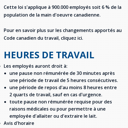
provincial
Cette loi s'applique à 900.000 employés soit 6 % de la
Allison Chaytor
population de la main d'oeuvre canadienne.
Ressources linguistiques pour la
communication en santé
Maurice Nzoyamara
Pour en savoir plus sur les changements apportés au
Code canadien du travail, cliquez ici.
Lee Trowbridge
HEURES DE TRAVAIL
Randy Follet
Les employés auront droit à:
Skye Fisher
une pause non rémunérée de 30 minutes après
Pamela Tucker
une période de travail de 5 heures consécutives.
une période de repos d'au moins 8 heures entre
Anastasia Knudsen
2 quarts de travail, sauf en cas d'urgence.
toute pause non rémunérée requise pour des
Brian Kizner
raisons médicales ou pour permettre à une
employée d'allaiter ou d'extraire le lait.
Marc-Alexandre Mestres
Avis d'horaire