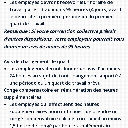
Les employés devront recevoir leur horaire de
Stacy Smith
travail par écrit au moins 96 heures (4 jours) avant
le début de la première période ou du premier
Nancy Dillon
quart de travail.
Remarque : Si votre convention collective prévoit
Clare Halleran
d'autres dispositions, votre employeur pourrait vous
donner un avis de moins de 96 heures
Joseph Kayumba
Avis de changement de quart
Dominic Demers
Les employeurs deront donner un avis d'au moins
Yulia Kudryakova
24 heures au sujet de tout changement apporté à
une période ou un quart de travail prévu.
Congé compensatoire en rémunération des heures
supplémentaires
Les employés qui effectuent des heures
supplémentaires pourront choisir de prendre un
congé compensatoire calculé à un taux d'au moins
1,5 heure de congé par heure supplémentaire