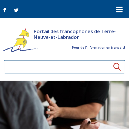
Portail des francophones de Terre-
Neuve-et-Labrador
Pour de l‘information en français!
Ressources communautaires
Aînés
Organismes
Activités à distance
Nouvelles
Arts et culture
Bulletin Le FrancoTNL
ConnectAînés
Appels d'offres du secteur culturel
Plan de Développement Global