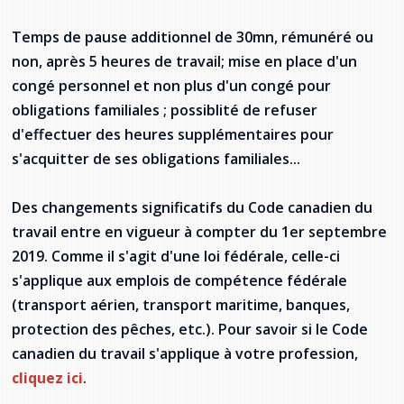
Jeux de la francophonie canadienne
Forum jeunesse pancanadien
Règlement Quiz RVF 2021
Guide du système de santé à TNL
Services en français
Admission au barreau
Ressources documentaires
Gestes et paroles ambigus
Temps de pause additionnel de 30mn, rémunéré ou
Festival jeunesse de l'Acadie
Continuons en français
Annuaire de santé
Ma langue, c'est ma fierté !
2SLGBTQIA+
non, après 5 heures de travail; mise en place d'un
Formulaires de procédure pénale
Offres d'emploi (Secteur Justice)
congé personnel et non plus d'un congé pour
Assemblée générale annuelle
Activités
Offres Actives
Carte des services en français
La Charte canadienne des droits et libertés
obligations familiales ; possiblité de refuser
Législation spéciale Covid-19
d'effectuer des heures supplémentaires pour
Santé mentale et dépendances
Lois fréquemment consultées
L'Aide juridique à Terre-Neuve-et-
s'acquitter de ses obligations familiales...
Labrador
Société Santé en français (SSF)
Commission des droits de la personne de
Des changements significatifs du Code canadien du
Terre-Neuve-et-Labrador
Qu'est-ce que l'Aide juridique ?
Répertoire des juristes d'expression
française
Travailler en santé à TNL
travail entre en vigueur à compter du 1er septembre
Acheter un véhicule neuf ou d'occasion ou
Bureaux de l'Aide juridique de Terre-Neuve-
2019. Comme il s'agit d'une loi fédérale, celle-ci
louer sur le long terme (leasing) un véhicule
et-Labrador
Passeport Santé
s'applique aux emplois de compétence fédérale
neuf
(transport aérien, transport maritime, banques,
Répertoire des professionnels de santé
protection des pêches, etc.). Pour savoir si le Code
canadien du travail s'applique à votre profession,
Visages de la santé
cliquez ici
.
Pinos Mpiana
Programmes et services du gouvernement