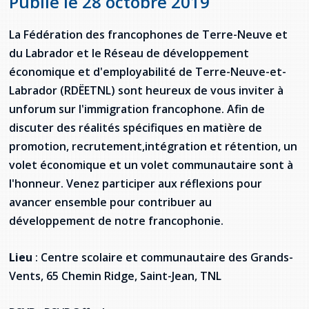
Publié le 28 octobre 2019
Jeux de la francophonie canadienne
Forum jeunesse pancanadien
Règlement Quiz RVF 2021
Guide du système de santé à TNL
Services en français
Admission au barreau
Ressources documentaires
Gestes et paroles ambigus
La Fédération des francophones de Terre-Neuve et
Festival jeunesse de l'Acadie
Continuons en français
Annuaire de santé
Ma langue, c'est ma fierté !
2SLGBTQIA+
Formulaires de procédure pénale
du Labrador et le Réseau de développement
Offres d'emploi (Secteur Justice)
économique et d'employabilité de Terre-Neuve-et-
Assemblée générale annuelle
Activités
Offres Actives
Carte des services en français
La Charte canadienne des droits et libertés
Législation spéciale Covid-19
Labrador (RDËETNL) sont heureux de vous inviter à
Santé mentale et dépendances
unforum sur l'immigration franco­phone. Afin de
Lois fréquemment consultées
L'Aide juridique à Terre-Neuve-et-
discuter des réalités spécifiques en matière de
Labrador
Société Santé en français (SSF)
promotion, recrutement,intégration et rétention, un
Commission des droits de la personne de
Terre-Neuve-et-Labrador
Qu'est-ce que l'Aide juridique ?
Répertoire des juristes d'expression
volet économique et un volet commu­nautaire sont à
française
Travailler en santé à TNL
l'honneur. Venez participer aux réflexions pour
Acheter un véhicule neuf ou d'occasion ou
Bureaux de l'Aide juridique de Terre-Neuve-
avancer ensemble pour contribuer au
louer sur le long terme (leasing) un véhicule
et-Labrador
Passeport Santé
neuf
développement de notre francophonie.
Répertoire des professionnels de santé
Lieu
: Centre scolaire et communautaire des Grands-
Visages de la santé
Vents, 65 Chemin Ridge, Saint-Jean, TNL
Pinos Mpiana
Programmes et services du gouvernement