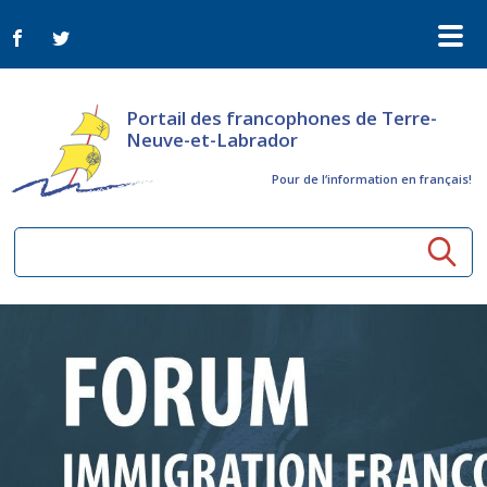
Portail des francophones de Terre-
Neuve-et-Labrador
Pour de l‘information en français!
Ressources communautaires
Aînés
Organismes
Activités à distance
Nouvelles
Arts et culture
Bulletin Le FrancoTNL
ConnectAînés
Appels d'offres du secteur culturel
Plan de Développement Global