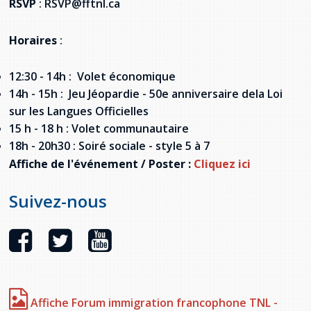
RSVP
: RSVP@fftnl.ca
provincial
Allison Chaytor
Horaires
:
Ressources linguistiques pour la
communication en santé
Maurice Nzoyamara
12:30 - 14h : Volet économique
14h - 15h : Jeu Jéopardie - 50e anniversaire dela Loi
Lee Trowbridge
sur les Langues Officielles
Randy Follet
15 h - 18 h : Volet communautaire
18h - 20h30 : Soiré sociale - style 5 à 7
Skye Fisher
Affiche de l'événement / Poster :
Cliquez ici
Pamela Tucker
Suivez-nous
Anastasia Knudsen
Brian Kizner
Marc-Alexandre Mestres
Affiche Forum immigration francophone TNL -