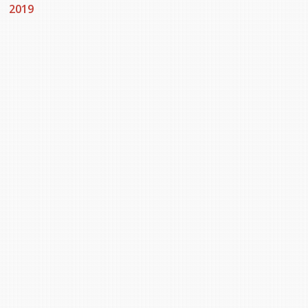
2019
Stacy Smith
Nancy Dillon
Clare Halleran
Joseph Kayumba
Dominic Demers
Yulia Kudryakova