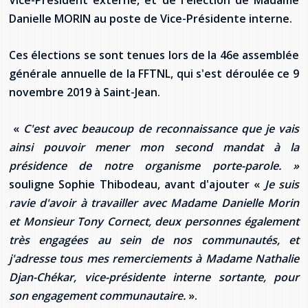
Vice-Président externe, et de l'élection de Madame
Stacy Smith
Danielle MORIN au poste de Vice-Présidente interne.
Nancy Dillon
Ces élections se sont tenues lors de la 46e assemblée
générale annuelle de la FFTNL, qui s'est déroulée ce 9
Clare Halleran
novembre 2019 à Saint-Jean.
Joseph Kayumba
«
C'est avec beaucoup de reconnaissance que je vais
ainsi pouvoir mener mon second mandat à la
Dominic Demers
présidence de notre organisme porte-parole. »
Yulia Kudryakova
souligne Sophie Thibodeau, avant d'ajouter «
Je suis
ravie d'avoir à travailler avec Madame Danielle Morin
et Monsieur Tony Cornect, deux personnes également
très engagées au sein de nos communautés, et
j'adresse tous mes remerciements à Madame Nathalie
Djan-Chékar, vice-présidente interne sortante, pour
son engagement communautaire.
».