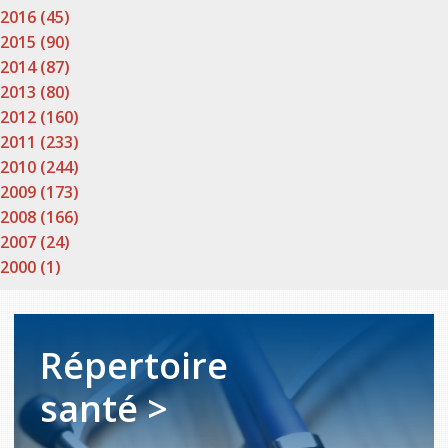
2016 (45)
2015 (90)
2014 (87)
2013 (80)
2012 (160)
2011 (233)
2010 (244)
2009 (173)
2008 (166)
2007 (24)
2000 (1)
Répertoire
santé >