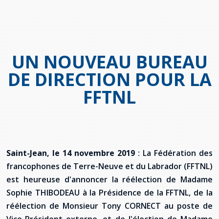
provincial
Allison Chaytor
Ressources linguistiques pour la
communication en santé
Maurice Nzoyamara
UN NOUVEAU BUREAU
Lee Trowbridge
DE DIRECTION POUR LA
Randy Follet
FFTNL
Skye Fisher
Pamela Tucker
Saint-Jean, le 14 novembre 2019
: La Fédération des
Anastasia Knudsen
francophones de Terre-Neuve et du Labrador (FFTNL)
est heureuse d'annoncer la réélection de Madame
Brian Kizner
Sophie THIBODEAU à la Présidence de la FFTNL, de la
réélection de Monsieur Tony CORNECT au poste de
Marc-Alexandre Mestres