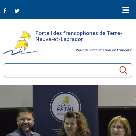
Portail des francophones de Terre-
Neuve-et-Labrador
Pour de l‘information en français!
Ressources communautaires
Aînés
Organismes
Activités à distance
Nouvelles
Arts et culture
Bulletin Le FrancoTNL
ConnectAînés
Appels d'offres du secteur culturel
Plan de Développement Global