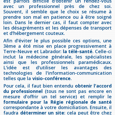
est parfois difficile d'obtenir un rendez-vous
Jeux de la francophonie canadienne
Forum jeunesse pancanadien
Règlement Quiz RVF 2021
Guide du système de santé à TNL
Services en français
avec un professionnel près de chez soi.
Admission au barreau
Ressources documentaires
Gestes et paroles ambigus
Souvent, il semble que le choix se résume à
Festival jeunesse de l'Acadie
Continuons en français
Annuaire de santé
Ma langue, c'est ma fierté !
prendre son mal en patience ou à être soigné
2SLGBTQIA+
Formulaires de procédure pénale
Offres d'emploi (Secteur Justice)
loin. Dans le dernier cas, il faut compter avec
les désagréments et les dépenses de transport
Assemblée générale annuelle
Activités
Offres Actives
Carte des services en français
La Charte canadienne des droits et libertés
Législation spéciale Covid-19
et d'hébergement couteux.
Afin d'éviter le plus possible ces options, une
Santé mentale et dépendances
Lois fréquemment consultées
L'Aide juridique à Terre-Neuve-et-
3ème a été mise en place progressivement à
Labrador
Terre-Neuve et Labrador:
la télé-santé
. Celle-ci
Société Santé en français (SSF)
Commission des droits de la personne de
inclut la médecine générale, les spécialistes
Terre-Neuve-et-Labrador
Qu'est-ce que l'Aide juridique ?
Répertoire des juristes d'expression
ainsi que les professionnels paramédicaux.
française
Travailler en santé à TNL
L'idée est d'utiliser les avantages des
Acheter un véhicule neuf ou d'occasion ou
Bureaux de l'Aide juridique de Terre-Neuve-
technologies de l'information-communication
louer sur le long terme (leasing) un véhicule
et-Labrador
Passeport Santé
telles que la
visio-conférence
.
neuf
Pour cela, il faut bien entendu
obtenir l'accord
Répertoire des professionnels de santé
du professionnel
(tous ne sont pas encore en
mesure d'offrir un tel service) et remplir le
formulaire pour la Régie régionale de santé
Visages de la santé
correspondante à votre domiciliation. Ensuite, il
faudra
déterminer un site
: cela peut être chez
Pinos Mpiana
Programmes et services du gouvernement