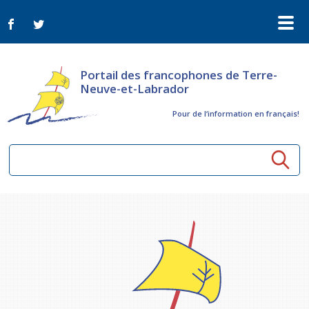
Portail des francophones de Terre-
Neuve-et-Labrador
Pour de l‘information en français!
Ressources communautaires
Aînés
Organismes
Activités à distance
Nouvelles
Arts et culture
Bulletin Le FrancoTNL
ConnectAînés
Appels d'offres du secteur culturel
Plan de Développement Global