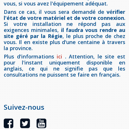
vous, si vous avez l'équipement adéquat.
provincial
Allison Chaytor
Dans ce cas, il vous sera demandé de
v
é
rifier
l'état de votre matériel et de votre connexion
.
Ressources linguistiques pour la
communication en santé
Si votre installation ne répond pas aux
Maurice Nzoyamara
exigences minimales,
il faudra vous rendre au
site géré par la Régie
, le plus proche de chez
Lee Trowbridge
vous. Il en existe plus d'une centaine à travers
la province.
Randy Follet
Plus d'informations
ici
. Attention, le site est
pour l'instant uniquement disponible en
Skye Fisher
anglais, ce qui ne signifie pas que les
consultations ne puissent se faire en français.
Pamela Tucker
Anastasia Knudsen
Suivez-nous
Brian Kizner
Marc-Alexandre Mestres