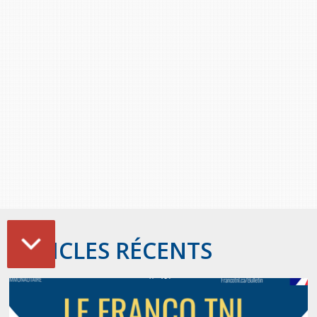
provincial
Allison Chaytor
Ressources linguistiques pour la
communication en santé
Maurice Nzoyamara
Lee Trowbridge
Randy Follet
Skye Fisher
Pamela Tucker
Anastasia Knudsen
ARTICLES RÉCENTS
Brian Kizner
Marc-Alexandre Mestres