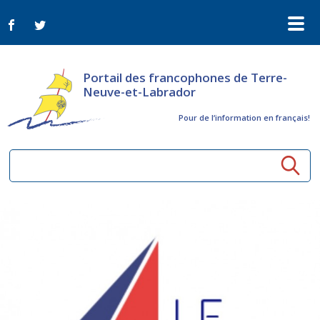
Portail des francophones de Terre-
Neuve-et-Labrador
Pour de l‘information en français!
Ressources communautaires
Aînés
Organismes
Activités à distance
Nouvelles
Arts et culture
Bulletin Le FrancoTNL
ConnectAînés
Appels d'offres du secteur culturel
Plan de Développement Global