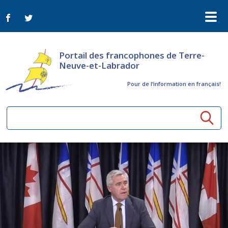
Portail des francophones de Terre-
Neuve-et-Labrador
Pour de l‘information en français!
Ressources communautaires
Aînés
Organismes
Activités à distance
Nouvelles
Arts et culture
Bulletin Le FrancoTNL
ConnectAînés
Appels d'offres du secteur culturel
Plan de Développement Global