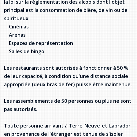
la loi sur la réglementation des alcools dont l'objet
provincial
principal est la consommation de bière, de vin ou de
Allison Chaytor
spiritueux
Ressources linguistiques pour la
communication en santé
Cinémas
Maurice Nzoyamara
Arenas
Lee Trowbridge
Espaces de représentation
Salles de bingo
Randy Follet
Les restaurants sont autorisés à fonctionner à 50 %
Skye Fisher
de leur capacité, à condition qu'une distance sociale
appropriée (deux bras de fer) puisse être maintenue.
Pamela Tucker
Anastasia Knudsen
Les rassemblements de 50 personnes ou plus ne sont
pas autorisés.
Brian Kizner
Toute personne arrivant à Terre-Neuve-et-Labrador
Marc-Alexandre Mestres
en provenance de l'étranger est tenue de s'isoler