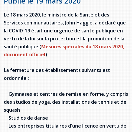
Publié le 19 mars 2020
Jeux de la francophonie canadienne
Forum jeunesse pancanadien
Règlement Quiz RVF 2021
Guide du système de santé à TNL
Services en français
Admission au barreau
Ressources documentaires
Gestes et paroles ambigus
Le 18 mars 2020, le ministre de la Santé et des
Festival jeunesse de l'Acadie
Continuons en français
Annuaire de santé
Ma langue, c'est ma fierté !
2SLGBTQIA+
Formulaires de procédure pénale
Services communautaires, John Haggie, a déclaré que
Offres d'emploi (Secteur Justice)
la COVID-19 était une urgence de santé publique en
Assemblée générale annuelle
Activités
Offres Actives
Carte des services en français
La Charte canadienne des droits et libertés
Législation spéciale Covid-19
vertu de la loi sur la protection et la promotion de la
Santé mentale et dépendances
santé publique.(
Mesures spéciales du 18 mars 2020,
Lois fréquemment consultées
L'Aide juridique à Terre-Neuve-et-
document officiel
)
Labrador
Société Santé en français (SSF)
Commission des droits de la personne de
Terre-Neuve-et-Labrador
Qu'est-ce que l'Aide juridique ?
Répertoire des juristes d'expression
La fermeture des établissements suivants est
française
Travailler en santé à TNL
ordonnée :
Acheter un véhicule neuf ou d'occasion ou
Bureaux de l'Aide juridique de Terre-Neuve-
louer sur le long terme (leasing) un véhicule
et-Labrador
Passeport Santé
neuf
Gymnases et centres de remise en forme, y compris
des studios de yoga, des installations de tennis et de
Répertoire des professionnels de santé
squash
Visages de la santé
Studios de danse
Les entreprises titulaires d'une licence en vertu de
Pinos Mpiana
Programmes et services du gouvernement