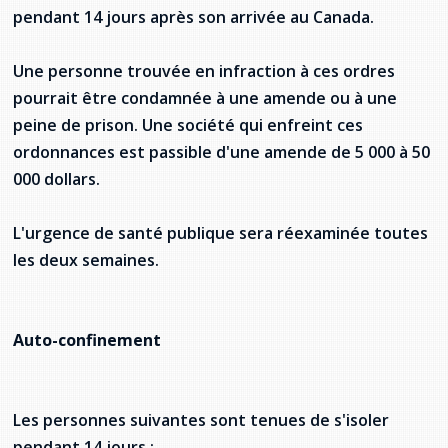
pendant 14 jours après son arrivée au Canada.
Stacy Smith
Une personne trouvée en infraction à ces ordres
Nancy Dillon
pourrait être condamnée à une amende ou à une
Clare Halleran
peine de prison. Une société qui enfreint ces
ordonnances est passible d'une amende de 5 000 à 50
Joseph Kayumba
000 dollars.
Dominic Demers
L'urgence de santé publique sera réexaminée toutes
les deux semaines.
Yulia Kudryakova
Auto-confinement
Les personnes suivantes sont tenues de s'isoler
pendant 14 jours :