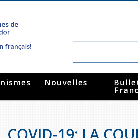
nes de
dor
n français!
nismes
Nouvelles
Bulle
Fran
COVID-19: LA COU