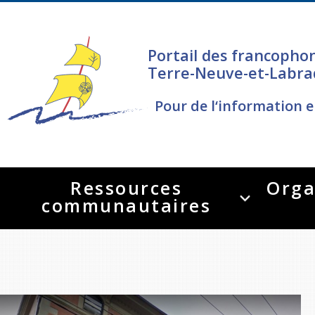
Portail des francopho
Terre-Neuve-et-Labra
Pour de l‘information e
Ressources
Orga
communautaires