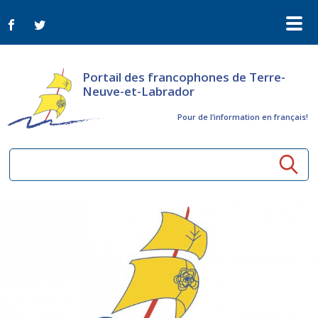
Portail des francophones de Terre-
Neuve-et-Labrador
Pour de l‘information en français!
Ressources communautaires
Aînés
Organismes
Activités à distance
Nouvelles
Arts et culture
Bulletin Le FrancoTNL
ConnectAînés
Appels d'offres du secteur culturel
Plan de Développement Global