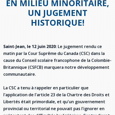
EN MILIEU MINORITAIRE,
provincial
UN JUGEMENT
Allison Chaytor
Ressources linguistiques pour la
HISTORIQUE!
communication en santé
Maurice Nzoyamara
Lee Trowbridge
Saint-Jean, le 12 juin 2020
: Le jugement rendu ce
Randy Follet
matin par la Cour Suprême du Canada (CSC) dans la
Skye Fisher
cause du Conseil scolaire francophone de la Colombie-
Britannique (CSFCB) marquera notre développement
Pamela Tucker
communautaire.
Anastasia Knudsen
La CSC a tenu à rappeler en particulier que
l'application de l'article 23 de la Chartre des Droits et
Brian Kizner
Libertés était primordiale, et qu'un gouvernement
provincial ou territorial ne pouvait pas l'ignorer en
Marc-Alexandre Mestres