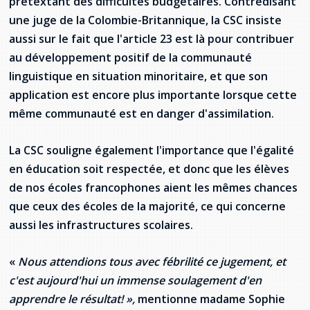
prétextant des difficultés budgétaires. Contredisant
Stacy Smith
une juge de la Colombie-Britannique, la CSC insiste
aussi sur le fait que l'article 23 est là pour contribuer
Nancy Dillon
au développement positif de la communauté
linguistique en situation minoritaire, et que son
Clare Halleran
application est encore plus importante lorsque cette
même communauté est en danger d'assimilation.
Joseph Kayumba
Dominic Demers
La CSC souligne également l'importance que l'égalité
en éducation soit respectée, et donc que les élèves
Yulia Kudryakova
de nos écoles francophones aient les mêmes chances
que ceux des écoles de la majorité, ce qui concerne
aussi les infrastructures scolaires.
«
Nous attendions tous avec fébrilité ce jugement, et
c'est aujourd'hui un immense soulagement d'en
apprendre le résultat! »,
mentionne madame Sophie