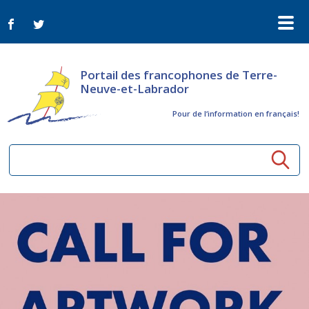
Portail des francophones de Terre-
Neuve-et-Labrador
Pour de l‘information en français!
Ressources communautaires
Aînés
Organismes
Activités à distance
Nouvelles
Arts et culture
Bulletin Le FrancoTNL
ConnectAînés
Appels d'offres du secteur culturel
Plan de Développement Global