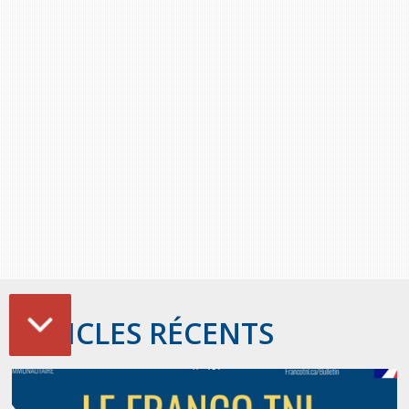
Stacy Smith
Nancy Dillon
Clare Halleran
Joseph Kayumba
Dominic Demers
Yulia Kudryakova
ARTICLES RÉCENTS