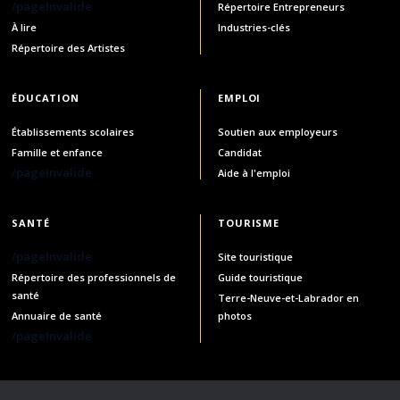
/pageInvalide
Répertoire Entrepreneurs
À lire
Industries-clés
Répertoire des Artistes
ÉDUCATION
EMPLOI
Établissements scolaires
Soutien aux employeurs
Famille et enfance
Candidat
/pageInvalide
Aide à l'emploi
SANTÉ
TOURISME
/pageInvalide
Site touristique
Répertoire des professionnels de
Guide touristique
santé
Terre-Neuve-et-Labrador en
Annuaire de santé
photos
/pageInvalide