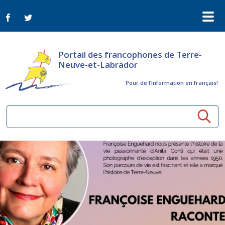
Portail des francophones de Terre-
Neuve-et-Labrador
Pour de l‘information en français!
Ressources communautaires
Aînés
Organismes
Activités à distance
Nouvelles
Arts et culture
Bulletin Le FrancoTNL
ConnectAînés
Appels d'offres du secteur culturel
Plan de Développement Global