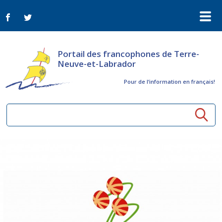
Portail des francophones de Terre-
Neuve-et-Labrador
Pour de l‘information en français!
Ressources communautaires
Aînés
Organismes
Activités à distance
Nouvelles
Arts et culture
Bulletin Le FrancoTNL
ConnectAînés
Appels d'offres du secteur culturel
Plan de Développement Global