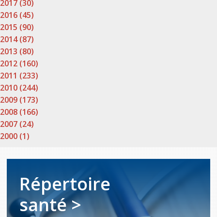
2017 (30)
2016 (45)
2015 (90)
2014 (87)
2013 (80)
2012 (160)
2011 (233)
2010 (244)
2009 (173)
2008 (166)
2007 (24)
2000 (1)
Répertoire
santé >