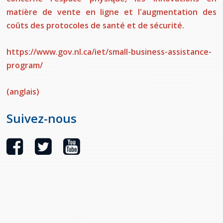
provincial
matière de vente en ligne et l'augmentation des
Allison Chaytor
coûts des protocoles de santé et de sécurité.
Ressources linguistiques pour la
communication en santé
Maurice Nzoyamara
https://www.gov.nl.ca/iet/small-business-assistance-
program/
Lee Trowbridge
Randy Follet
(anglais)
Skye Fisher
Suivez-nous
Pamela Tucker
Anastasia Knudsen
Brian Kizner
Marc-Alexandre Mestres