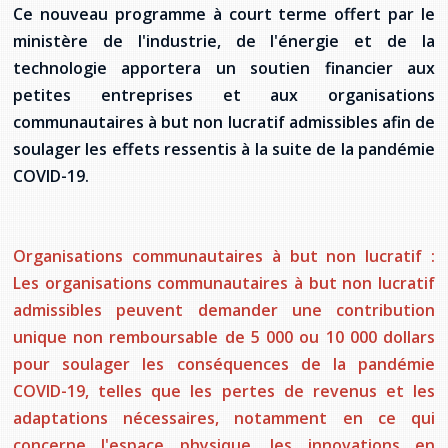
Jeux de la francophonie canadienne
Forum jeunesse pancanadien
Règlement Quiz RVF 2021
Guide du système de santé à TNL
Ce nouveau programme à court terme offert par le
Services en français
Admission au barreau
Ressources documentaires
Gestes et paroles ambigus
ministère de l'industrie, de l'énergie et de la
Festival jeunesse de l'Acadie
Continuons en français
Annuaire de santé
Ma langue, c'est ma fierté !
2SLGBTQIA+
technologie apportera un soutien financier aux
Formulaires de procédure pénale
Offres d'emploi (Secteur Justice)
petites entreprises et aux organisations
Assemblée générale annuelle
Activités
Offres Actives
Carte des services en français
La Charte canadienne des droits et libertés
communautaires à but non lucratif admissibles afin de
Législation spéciale Covid-19
soulager les effets ressentis à la suite de la pandémie
Santé mentale et dépendances
Lois fréquemment consultées
L'Aide juridique à Terre-Neuve-et-
COVID-19.
Labrador
Société Santé en français (SSF)
Commission des droits de la personne de
Terre-Neuve-et-Labrador
Qu'est-ce que l'Aide juridique ?
Répertoire des juristes d'expression
française
Travailler en santé à TNL
Organisations communautaires à but non lucratif :
Acheter un véhicule neuf ou d'occasion ou
Bureaux de l'Aide juridique de Terre-Neuve-
Les organisations communautaires à but non lucratif
louer sur le long terme (leasing) un véhicule
et-Labrador
Passeport Santé
admissibles peuvent demander une contribution
neuf
unique non remboursable de 5 000 ou 10 000 dollars
Répertoire des professionnels de santé
pour soulager les conséquences de la pandémie
COVID-19, telles que les pertes de revenus et les
Visages de la santé
adaptations nécessaires, notamment en ce qui
Pinos Mpiana
concerne l'espace physique, les innovations en
Programmes et services du gouvernement