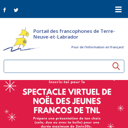
Portail des francophones de Terre-
Neuve-et-Labrador
Pour de l‘information en français!
Ressources communautaires
Aînés
Organismes
Activités à distance
Nouvelles
Arts et culture
Bulletin Le FrancoTNL
ConnectAînés
Appels d'offres du secteur culturel
Plan de Développement Global