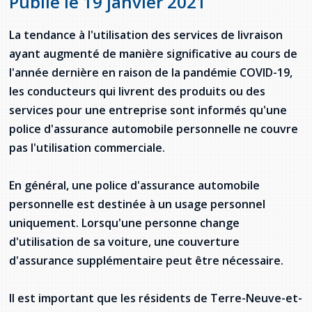
Publié le 19 janvier 2021
Jeux de la francophonie canadienne
Forum jeunesse pancanadien
Règlement Quiz RVF 2021
Guide du système de santé à TNL
Services en français
Admission au barreau
Ressources documentaires
Gestes et paroles ambigus
La tendance à l'utilisation des services de livraison
Festival jeunesse de l'Acadie
Continuons en français
Annuaire de santé
Ma langue, c'est ma fierté !
2SLGBTQIA+
Formulaires de procédure pénale
ayant augmenté de manière significative au cours de
Offres d'emploi (Secteur Justice)
l'année dernière en raison de la pandémie COVID-19,
Assemblée générale annuelle
Activités
Offres Actives
Carte des services en français
La Charte canadienne des droits et libertés
Législation spéciale Covid-19
les conducteurs qui livrent des produits ou des
Santé mentale et dépendances
services pour une entreprise sont informés qu'une
Lois fréquemment consultées
L'Aide juridique à Terre-Neuve-et-
police d'assurance automobile personnelle ne couvre
Labrador
Société Santé en français (SSF)
pas l'utilisation commerciale.
Commission des droits de la personne de
Terre-Neuve-et-Labrador
Qu'est-ce que l'Aide juridique ?
Répertoire des juristes d'expression
française
Travailler en santé à TNL
En général, une police d'assurance automobile
Acheter un véhicule neuf ou d'occasion ou
Bureaux de l'Aide juridique de Terre-Neuve-
personnelle est destinée à un usage personnel
louer sur le long terme (leasing) un véhicule
et-Labrador
Passeport Santé
neuf
uniquement. Lorsqu'une personne change
d'utilisation de sa voiture, une couverture
Répertoire des professionnels de santé
d'assurance supplémentaire peut être nécessaire.
Visages de la santé
Il est important que les résidents de Terre-Neuve-et-
Pinos Mpiana
Programmes et services du gouvernement