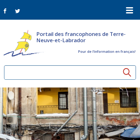
Portail des francophones de Terre-
Neuve-et-Labrador
Pour de l‘information en français!
Ressources communautaires
Aînés
Organismes
Activités à distance
Nouvelles
Arts et culture
Bulletin Le FrancoTNL
ConnectAînés
Appels d'offres du secteur culturel
Plan de Développement Global