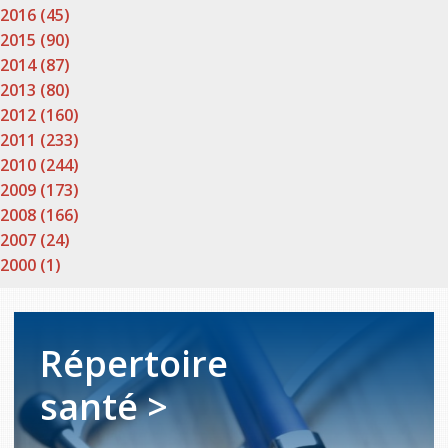
2016 (45)
2015 (90)
2014 (87)
2013 (80)
2012 (160)
2011 (233)
2010 (244)
2009 (173)
2008 (166)
2007 (24)
2000 (1)
Répertoire
santé >