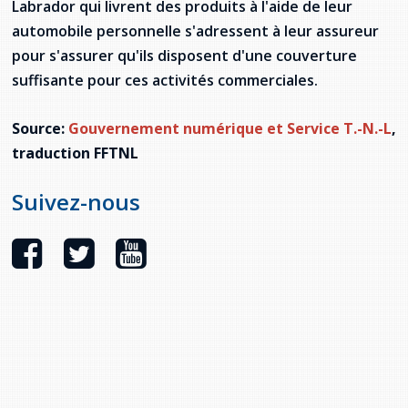
Labrador qui livrent des produits à l'aide de leur
provincial
automobile personnelle s'adressent à leur assureur
Allison Chaytor
pour s'assurer qu'ils disposent d'une couverture
Ressources linguistiques pour la
communication en santé
Maurice Nzoyamara
suffisante pour ces activités commerciales.
Lee Trowbridge
Source:
Gouvernement numérique et Service T.-N.-L
,
traduction FFTNL
Randy Follet
Suivez-nous
Skye Fisher
Pamela Tucker
Anastasia Knudsen
Brian Kizner
Marc-Alexandre Mestres