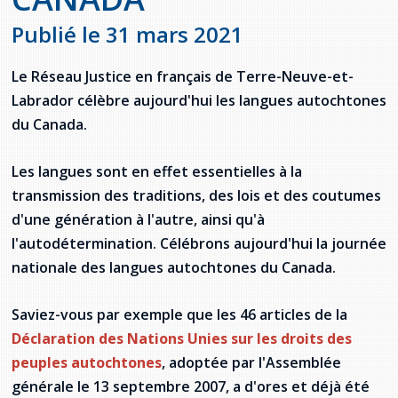
Jeux de la francophonie canadienne
Forum jeunesse pancanadien
Règlement Quiz RVF 2021
Guide du système de santé à TNL
Services en français
Admission au barreau
Ressources documentaires
Publié le 31 mars 2021
Gestes et paroles ambigus
Festival jeunesse de l'Acadie
Continuons en français
Annuaire de santé
Ma langue, c'est ma fierté !
2SLGBTQIA+
Formulaires de procédure pénale
Offres d'emploi (Secteur Justice)
Le Réseau Justice en français de Terre-Neuve-et-
Assemblée générale annuelle
Activités
Offres Actives
Carte des services en français
Labrador célèbre aujourd'hui les langues autochtones
La Charte canadienne des droits et libertés
Législation spéciale Covid-19
du Canada.
Santé mentale et dépendances
Lois fréquemment consultées
L'Aide juridique à Terre-Neuve-et-
Labrador
Les langues sont en effet essentielles à la
Société Santé en français (SSF)
Commission des droits de la personne de
transmission des traditions, des lois et des coutumes
Terre-Neuve-et-Labrador
Qu'est-ce que l'Aide juridique ?
Répertoire des juristes d'expression
d'une génération à l'autre, ainsi qu'à
française
Travailler en santé à TNL
l'autodétermination. Célébrons aujourd'hui la journée
Acheter un véhicule neuf ou d'occasion ou
Bureaux de l'Aide juridique de Terre-Neuve-
louer sur le long terme (leasing) un véhicule
et-Labrador
nationale des langues autochtones du Canada.
Passeport Santé
neuf
Répertoire des professionnels de santé
Saviez-vous par exemple que les 46 articles de la
Déclaration des Nations Unies sur les droits des
Visages de la santé
peuples autochtones
, adoptée par l'Assemblée
générale le 13 septembre 2007, a d'ores et déjà été
Pinos Mpiana
Programmes et services du gouvernement