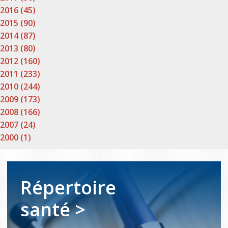
2016 (45)
2015 (90)
2014 (87)
2013 (80)
2012 (160)
2011 (233)
2010 (244)
2009 (173)
2008 (166)
2007 (24)
2000 (1)
Répertoire
santé >