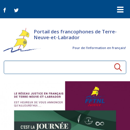
Portail des francophones de Terre-
Neuve-et-Labrador
Pour de l‘information en français!
Ressources communautaires
Aînés
Organismes
Activités à distance
Nouvelles
Arts et culture
Bulletin Le FrancoTNL
ConnectAînés
Appels d'offres du secteur culturel
Plan de Développement Global