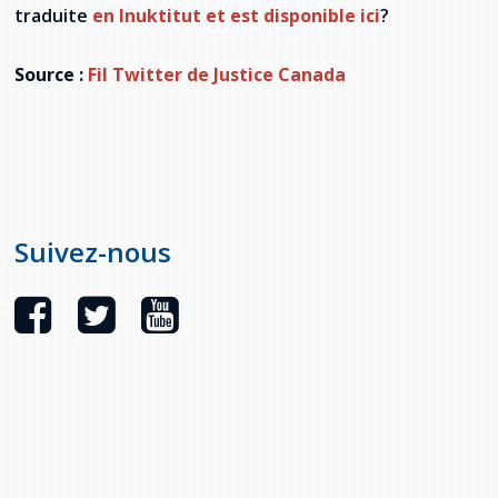
provincial
traduite
en Inuktitut et est disponible ici
?
Allison Chaytor
Ressources linguistiques pour la
Source :
Fil Twitter de Justice Canada
communication en santé
Maurice Nzoyamara
Lee Trowbridge
Randy Follet
Suivez-nous
Skye Fisher
Pamela Tucker
Anastasia Knudsen
Brian Kizner
Marc-Alexandre Mestres