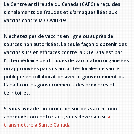
Jeux de la francophonie canadienne
Forum jeunesse pancanadien
Règlement Quiz RVF 2021
Guide du système de santé à TNL
Le
Centre antifraude du Canada
(CAFC) a reçu des
Services en français
Admission au barreau
Ressources documentaires
Gestes et paroles ambigus
signalements de fraudes et d'arnaques liées aux
Festival jeunesse de l'Acadie
Continuons en français
Annuaire de santé
Ma langue, c'est ma fierté !
2SLGBTQIA+
vaccins contre la COVID-19.
Formulaires de procédure pénale
Offres d'emploi (Secteur Justice)
Assemblée générale annuelle
Activités
Offres Actives
Carte des services en français
La Charte canadienne des droits et libertés
N'achetez pas de vaccins en ligne ou auprès de
Législation spéciale Covid-19
sources non autorisées. La seule façon d'obtenir des
Santé mentale et dépendances
Lois fréquemment consultées
L'Aide juridique à Terre-Neuve-et-
vaccins sûrs et efficaces contre la COVID 19 est par
Labrador
l'intermédiaire de cliniques de vaccination organisées
Société Santé en français (SSF)
Commission des droits de la personne de
ou approuvées par vos autorités locales de santé
Terre-Neuve-et-Labrador
Qu'est-ce que l'Aide juridique ?
Répertoire des juristes d'expression
française
Travailler en santé à TNL
publique en collaboration avec le gouvernement du
Acheter un véhicule neuf ou d'occasion ou
Bureaux de l'Aide juridique de Terre-Neuve-
Canada ou les gouvernements des provinces et
louer sur le long terme (leasing) un véhicule
et-Labrador
Passeport Santé
territoires.
neuf
Répertoire des professionnels de santé
Si vous avez de l'information sur des vaccins non
approuvés ou contrefaits, vous devez aussi
la
Visages de la santé
transmettre à Santé Canada
.
Pinos Mpiana
Programmes et services du gouvernement