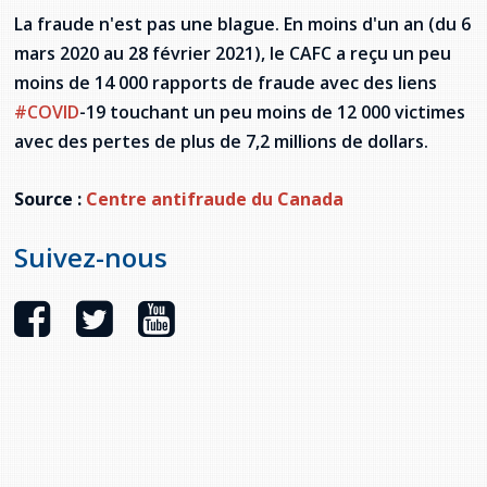
provincial
La fraude n'est pas une blague. En moins d'un an (du 6
Allison Chaytor
mars 2020 au 28 février 2021), le CAFC a reçu un peu
Ressources linguistiques pour la
moins de 14 000 rapports de fraude avec des liens
communication en santé
Maurice Nzoyamara
#COVID
-19 touchant un peu moins de 12 000 victimes
avec des pertes de plus de 7,2 millions de dollars.
Lee Trowbridge
Source :
Centre antifraude du Canada
Randy Follet
Suivez-nous
Skye Fisher
Pamela Tucker
Anastasia Knudsen
Brian Kizner
Marc-Alexandre Mestres