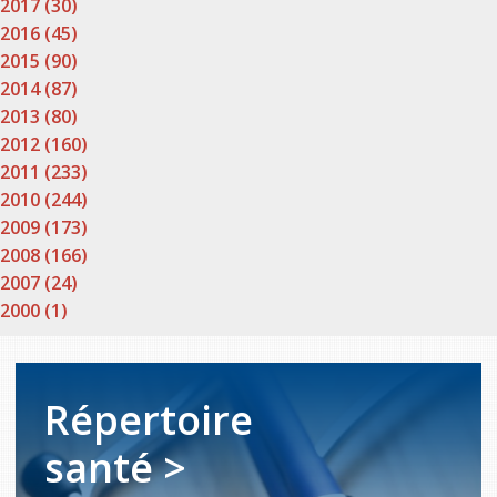
2017 (30)
2016 (45)
2015 (90)
2014 (87)
2013 (80)
2012 (160)
2011 (233)
2010 (244)
2009 (173)
2008 (166)
2007 (24)
2000 (1)
Répertoire
santé >