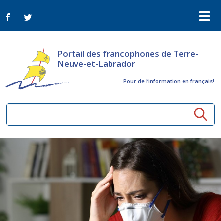
Portail des francophones de Terre-
Neuve-et-Labrador
Pour de l‘information en français!
Ressources communautaires
Aînés
Organismes
Activités à distance
Nouvelles
Arts et culture
Bulletin Le FrancoTNL
ConnectAînés
Appels d'offres du secteur culturel
Plan de Développement Global