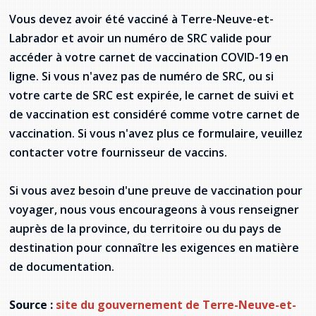
Stacy Smith
Vous devez avoir été vacciné à Terre-Neuve-et-
Labrador et avoir un numéro de SRC valide pour
Nancy Dillon
accéder à votre carnet de vaccination COVID-19 en
ligne. Si vous n'avez pas de numéro de SRC, ou si
Clare Halleran
votre carte de SRC est expirée, le carnet de suivi et
de vaccination est considéré comme votre carnet de
Joseph Kayumba
vaccination. Si vous n'avez plus ce formulaire, veuillez
contacter votre fournisseur de vaccins.
Dominic Demers
Yulia Kudryakova
Si vous avez besoin d'une preuve de vaccination pour
voyager, nous vous encourageons à vous renseigner
auprès de la province, du territoire ou du pays de
destination pour connaître les exigences en matière
de documentation.
Source :
site du gouvernement de Terre-Neuve-et-