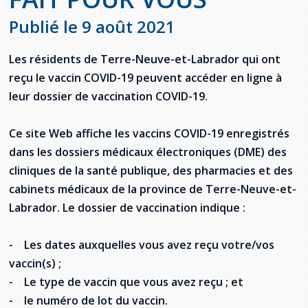
Jeux de la francophonie canadienne
Forum jeunesse pancanadien
Règlement Quiz RVF 2021
Guide du système de santé à TNL
Services en français
Admission au barreau
Ressources documentaires
Publié le 9 août 2021
Gestes et paroles ambigus
Festival jeunesse de l'Acadie
Continuons en français
Annuaire de santé
Ma langue, c'est ma fierté !
2SLGBTQIA+
Formulaires de procédure pénale
Offres d'emploi (Secteur Justice)
Les résidents de Terre-Neuve-et-Labrador qui ont
Assemblée générale annuelle
Activités
Offres Actives
Carte des services en français
reçu le vaccin COVID-19 peuvent accéder en ligne à
La Charte canadienne des droits et libertés
Législation spéciale Covid-19
leur dossier de vaccination COVID-19.
Santé mentale et dépendances
Lois fréquemment consultées
L'Aide juridique à Terre-Neuve-et-
Labrador
Ce site Web affiche les vaccins COVID-19 enregistrés
Société Santé en français (SSF)
Commission des droits de la personne de
dans les dossiers médicaux électroniques (DME) des
Terre-Neuve-et-Labrador
Qu'est-ce que l'Aide juridique ?
Répertoire des juristes d'expression
cliniques de la santé publique, des pharmacies et des
française
Travailler en santé à TNL
cabinets médicaux de la province de Terre-Neuve-et-
Acheter un véhicule neuf ou d'occasion ou
Bureaux de l'Aide juridique de Terre-Neuve-
louer sur le long terme (leasing) un véhicule
et-Labrador
Passeport Santé
Labrador. Le dossier de vaccination indique :
neuf
Répertoire des professionnels de santé
- Les dates auxquelles vous avez reçu votre/vos
vaccin(s) ;
Visages de la santé
- Le type de vaccin que vous avez reçu ; et
- le numéro de lot du vaccin.
Pinos Mpiana
Programmes et services du gouvernement