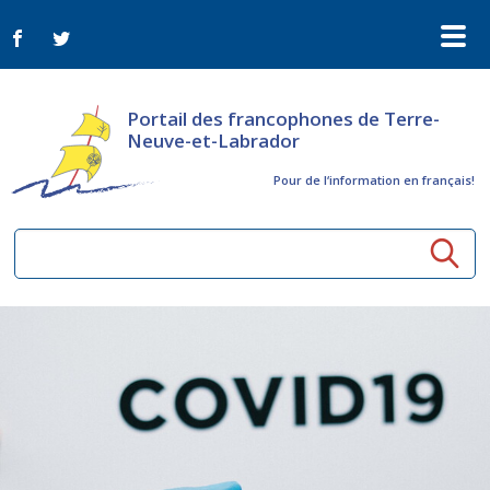
Portail des francophones de Terre-
Neuve-et-Labrador
Pour de l‘information en français!
Ressources communautaires
Aînés
Organismes
Activités à distance
Nouvelles
Arts et culture
Bulletin Le FrancoTNL
ConnectAînés
Appels d'offres du secteur culturel
Plan de Développement Global