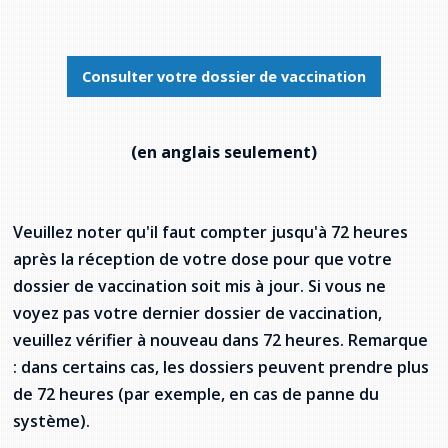
provincial
Allison Chaytor
Ressources linguistiques pour la
Consulter votre dossier de vaccination
communication en santé
Maurice Nzoyamara
Lee Trowbridge
(en anglais seulement)
Randy Follet
Veuillez noter qu'il faut compter jusqu'à 72 heures
Skye Fisher
après la réception de votre dose pour que votre
Pamela Tucker
dossier de vaccination soit mis à jour. Si vous ne
voyez pas votre dernier dossier de vaccination,
Anastasia Knudsen
veuillez vérifier à nouveau dans 72 heures. Remarque
: dans certains cas, les dossiers peuvent prendre plus
Brian Kizner
de 72 heures (par exemple, en cas de panne du
système).
Marc-Alexandre Mestres