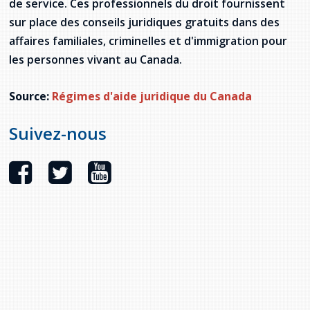
de service. Ces professionnels du droit fournissent
Stacy Smith
sur place des conseils juridiques gratuits dans des
affaires familiales, criminelles et d'immigration pour
Nancy Dillon
les personnes vivant au Canada.
Clare Halleran
Source:
Régimes d'aide juridique du Canada
Joseph Kayumba
Suivez-nous
Dominic Demers
Yulia Kudryakova