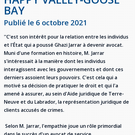
Jeux de la francophonie canadienne
Forum jeunesse pancanadien
Règlement Quiz RVF 2021
Guide du système de santé à TNL
Services en français
BAY
Admission au barreau
Ressources documentaires
Gestes et paroles ambigus
Festival jeunesse de l'Acadie
Continuons en français
Annuaire de santé
Ma langue, c'est ma fierté !
2SLGBTQIA+
Publié le 6 octobre 2021
Formulaires de procédure pénale
Offres d'emploi (Secteur Justice)
Assemblée générale annuelle
Activités
Offres Actives
Carte des services en français
La Charte canadienne des droits et libertés
''C'est son intérêt pour la relation entre les individus
Législation spéciale Covid-19
et l'État qui a poussé Ghazi Jarrar à devenir avocat.
Santé mentale et dépendances
Lois fréquemment consultées
L'Aide juridique à Terre-Neuve-et-
Muni d'une formation en histoire, M. Jarrar
Labrador
s'intéressait à la manière dont les individus
Société Santé en français (SSF)
Commission des droits de la personne de
interagissent avec les gouvernements et dont ces
Terre-Neuve-et-Labrador
Qu'est-ce que l'Aide juridique ?
Répertoire des juristes d'expression
française
Travailler en santé à TNL
derniers assoient leurs pouvoirs. C'est cela qui a
Acheter un véhicule neuf ou d'occasion ou
Bureaux de l'Aide juridique de Terre-Neuve-
motivé sa décision de pratiquer le droit et qui l'a
louer sur le long terme (leasing) un véhicule
et-Labrador
Passeport Santé
amené à assurer, au sein d'Aide juridique de Terre-
neuf
Neuve et du Labrador, la représentation juridique de
Répertoire des professionnels de santé
clients accusés de crimes.
Visages de la santé
Selon M. Jarrar, l'empathie joue un rôle primordial
Pinos Mpiana
dans le succès d'un avocat de service.
Programmes et services du gouvernement