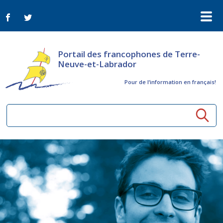
Portail des francophones de Terre-
Neuve-et-Labrador
Pour de l‘information en français!
Ressources communautaires
Aînés
Organismes
Activités à distance
Nouvelles
Arts et culture
Bulletin Le FrancoTNL
ConnectAînés
Appels d'offres du secteur culturel
Plan de Développement Global