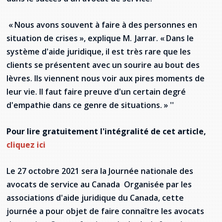
provincial
Allison Chaytor
« Nous avons souvent à faire à des personnes en
Ressources linguistiques pour la
situation de crises », explique M. Jarrar. « Dans le
communication en santé
Maurice Nzoyamara
système d'aide juridique, il est très rare que les
clients se présentent avec un sourire au bout des
Lee Trowbridge
lèvres. Ils viennent nous voir aux pires moments de
Randy Follet
leur vie. Il faut faire preuve d'un certain degré
d'empathie dans ce genre de situations. »
''
Skye Fisher
Pour lire gratuitement l'intégralité de cet article,
Pamela Tucker
cliquez ici
Anastasia Knudsen
Le 27 octobre 2021 sera la Journée nationale des
avocats de service au Canada Organisée par les
Brian Kizner
associations d'aide juridique du Canada, cette
Marc-Alexandre Mestres
journée a pour objet de faire connaître les avocats