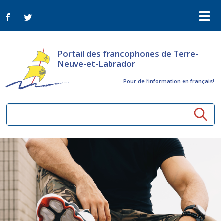
Portail des francophones de Terre-
Neuve-et-Labrador
Pour de l‘information en français!
Ressources communautaires
Aînés
Organismes
Activités à distance
Nouvelles
Arts et culture
Bulletin Le FrancoTNL
ConnectAînés
Appels d'offres du secteur culturel
Plan de Développement Global