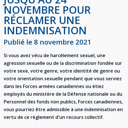
Jeux de la francophonie canadienne
Forum jeunesse pancanadien
Règlement Quiz RVF 2021
Guide du système de santé à TNL
Services en français
NOVEMBRE POUR
Admission au barreau
Ressources documentaires
Gestes et paroles ambigus
RÉCLAMER UNE
Festival jeunesse de l'Acadie
Continuons en français
Annuaire de santé
Ma langue, c'est ma fierté !
2SLGBTQIA+
Formulaires de procédure pénale
Offres d'emploi (Secteur Justice)
INDEMNISATION
Assemblée générale annuelle
Activités
Offres Actives
Carte des services en français
La Charte canadienne des droits et libertés
Législation spéciale Covid-19
Publié le 8 novembre 2021
Santé mentale et dépendances
Lois fréquemment consultées
L'Aide juridique à Terre-Neuve-et-
Labrador
Si vous avez vécu de harcèlement sexuel, une
Société Santé en français (SSF)
Commission des droits de la personne de
agression sexuelle ou de la discrimination fondée sur
Terre-Neuve-et-Labrador
Qu'est-ce que l'Aide juridique ?
Répertoire des juristes d'expression
votre sexe, votre genre, votre identité de genre ou
française
Travailler en santé à TNL
votre orientation sexuelle pendant que vous serviez
Acheter un véhicule neuf ou d'occasion ou
Bureaux de l'Aide juridique de Terre-Neuve-
louer sur le long terme (leasing) un véhicule
et-Labrador
Passeport Santé
dans les Forces armées canadiennes ou étiez
neuf
employés du ministère de la Défense nationale ou du
Répertoire des professionnels de santé
Personnel des fonds non publics, Forces canadiennes,
vous pourriez être admissible à une indemnisation en
Visages de la santé
vertu de ce règlement d'un recours collectif.
Pinos Mpiana
Programmes et services du gouvernement