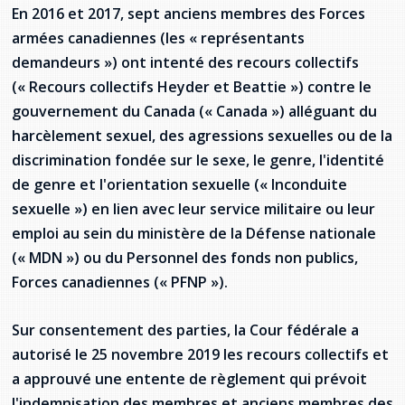
provincial
En 2016 et 2017, sept anciens membres des Forces
Allison Chaytor
armées canadiennes (les « représentants
Ressources linguistiques pour la
demandeurs ») ont intenté des recours collectifs
communication en santé
Maurice Nzoyamara
(« Recours collectifs Heyder et Beattie ») contre le
gouvernement du Canada (« Canada ») alléguant du
Lee Trowbridge
harcèlement sexuel, des agressions sexuelles ou de la
discrimination fondée sur le sexe, le genre, l'identité
Randy Follet
de genre et l'orientation sexuelle (« Inconduite
sexuelle ») en lien avec leur service militaire ou leur
Skye Fisher
emploi au sein du ministère de la Défense nationale
Pamela Tucker
(« MDN ») ou du Personnel des fonds non publics,
Forces canadiennes (« PFNP »).
Anastasia Knudsen
Sur consentement des parties, la Cour fédérale a
Brian Kizner
autorisé le 25 novembre 2019 les recours collectifs et
a approuvé une entente de règlement qui prévoit
Marc-Alexandre Mestres
l'indemnisation des membres et anciens membres des