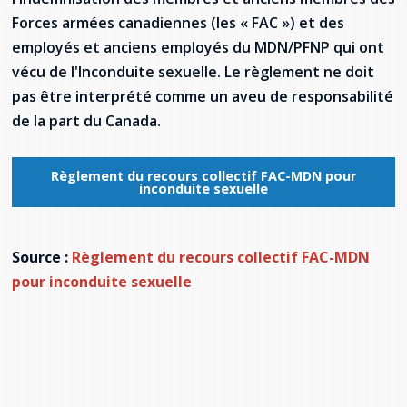
Stacy Smith
Forces armées canadiennes (les « FAC ») et des
employés et anciens employés du MDN/PFNP qui ont
Nancy Dillon
vécu de l'Inconduite sexuelle. Le règlement ne doit
pas être interprété comme un aveu de responsabilité
Clare Halleran
de la part du Canada.
Joseph Kayumba
Règlement du recours collectif FAC-MDN pour
inconduite sexuelle
Dominic Demers
Yulia Kudryakova
Source :
Règlement du recours collectif FAC-MDN
pour inconduite sexuelle