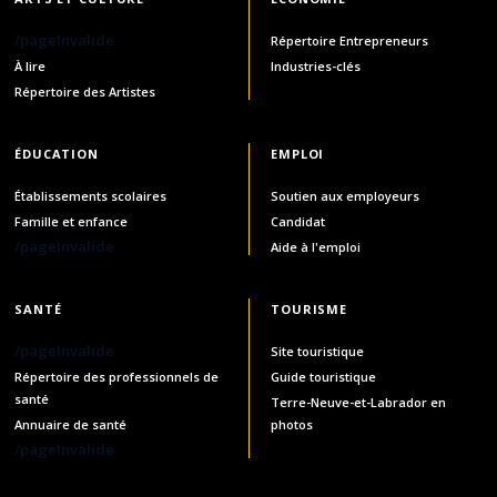
/pageInvalide
Répertoire Entrepreneurs
À lire
Industries-clés
Répertoire des Artistes
ÉDUCATION
EMPLOI
Établissements scolaires
Soutien aux employeurs
Famille et enfance
Candidat
/pageInvalide
Aide à l'emploi
SANTÉ
TOURISME
/pageInvalide
Site touristique
Répertoire des professionnels de
Guide touristique
santé
Terre-Neuve-et-Labrador en
Annuaire de santé
photos
/pageInvalide