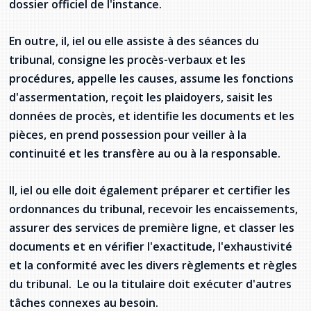
dossier officiel de l'instance.
provincial
Allison Chaytor
En outre, il, iel ou elle assiste à des séances du
Ressources linguistiques pour la
communication en santé
tribunal, consigne les procès-verbaux et les
Maurice Nzoyamara
procédures, appelle les causes, assume les fonctions
Lee Trowbridge
d'assermentation, reçoit les plaidoyers, saisit les
données de procès, et identifie les documents et les
Randy Follet
pièces, en prend possession pour veiller à la
continuité et les transfère au ou à la responsable.
Skye Fisher
Il, iel ou elle doit également préparer et certifier les
Pamela Tucker
ordonnances du tribunal, recevoir les encaissements,
Anastasia Knudsen
assurer des services de première ligne, et classer les
documents et en vérifier l'exactitude, l'exhaustivité
Brian Kizner
et la conformité avec les divers règlements et règles
du tribunal. Le ou la titulaire doit exécuter d'autres
Marc-Alexandre Mestres
tâches connexes au besoin.