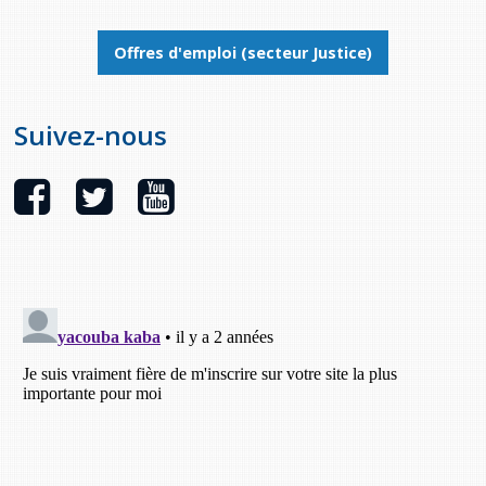
Stacy Smith
Offres d'emploi (secteur Justice)
Nancy Dillon
Suivez-nous
Clare Halleran
Joseph Kayumba
Dominic Demers
Yulia Kudryakova