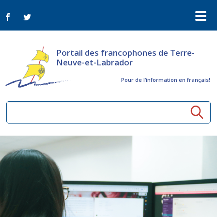
Portail des francophones de Terre-
Neuve-et-Labrador
Pour de l‘information en français!
Ressources communautaires
Aînés
Organismes
Activités à distance
Nouvelles
Arts et culture
Bulletin Le FrancoTNL
ConnectAînés
Appels d'offres du secteur culturel
Plan de Développement Global