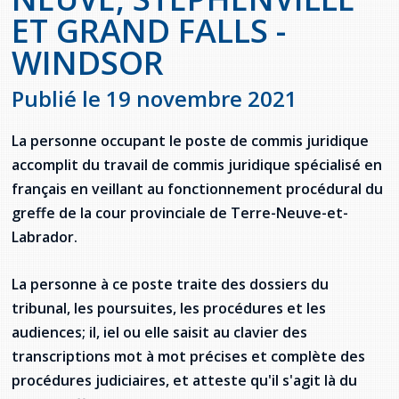
Jeux de la francophonie canadienne
Forum jeunesse pancanadien
Règlement Quiz RVF 2021
Guide du système de santé à TNL
Services en français
ET GRAND FALLS -
Admission au barreau
Ressources documentaires
Gestes et paroles ambigus
WINDSOR
Festival jeunesse de l'Acadie
Continuons en français
Annuaire de santé
Ma langue, c'est ma fierté !
2SLGBTQIA+
Formulaires de procédure pénale
Offres d'emploi (Secteur Justice)
Publié le 19 novembre 2021
Assemblée générale annuelle
Activités
Offres Actives
Carte des services en français
La Charte canadienne des droits et libertés
Législation spéciale Covid-19
Santé mentale et dépendances
La personne occupant le poste de commis juridique
Lois fréquemment consultées
L'Aide juridique à Terre-Neuve-et-
accomplit du travail de commis juridique spécialisé en
Labrador
Société Santé en français (SSF)
français en veillant au fonctionnement procédural du
Commission des droits de la personne de
Terre-Neuve-et-Labrador
Qu'est-ce que l'Aide juridique ?
Répertoire des juristes d'expression
greffe de la cour provinciale de Terre-Neuve-et-
française
Travailler en santé à TNL
Labrador.
Acheter un véhicule neuf ou d'occasion ou
Bureaux de l'Aide juridique de Terre-Neuve-
louer sur le long terme (leasing) un véhicule
et-Labrador
Passeport Santé
neuf
La personne à ce poste traite des dossiers du
tribunal, les poursuites, les procédures et les
Répertoire des professionnels de santé
audiences; il, iel ou elle saisit au clavier des
Visages de la santé
transcriptions mot à mot précises et complète des
procédures judiciaires, et atteste qu'il s'agit là du
Pinos Mpiana
Programmes et services du gouvernement