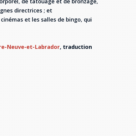
corporel, de tatouage et de bronzage,
nes directrices ; et
s cinémas et les salles de bingo, qui
re-Neuve-et-Labrador
, traduction