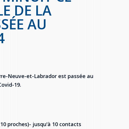
E DE LA
SSÉE AU
4
erre-Neuve-et-Labrador est passée au
Covid-19.
(10 proches)- jusqu'à 10 contacts