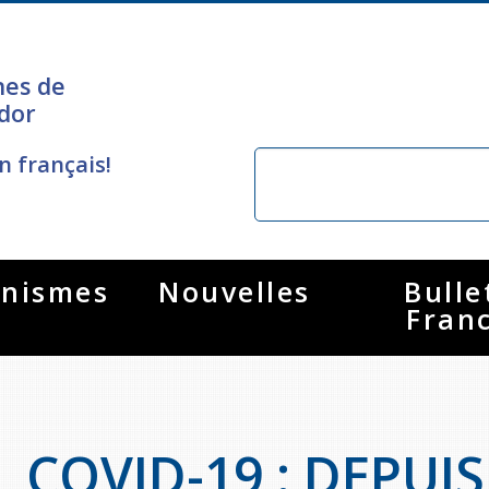
nes de
dor
n français!
nismes
Nouvelles
Bulle
Fran
COVID-19 : DEPUIS