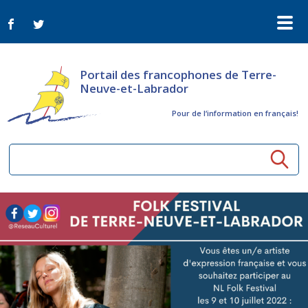
Portail des francophones de Terre-
Neuve-et-Labrador
Pour de l‘information en français!
Ressources communautaires
Aînés
Organismes
Activités à distance
Nouvelles
Arts et culture
Bulletin Le FrancoTNL
ConnectAînés
Appels d'offres du secteur culturel
Plan de Développement Global