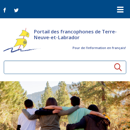
Portail des francophones de Terre-
Neuve-et-Labrador
Pour de l‘information en français!
Ressources communautaires
Aînés
Organismes
Activités à distance
Nouvelles
Arts et culture
Bulletin Le FrancoTNL
ConnectAînés
Appels d'offres du secteur culturel
Plan de Développement Global