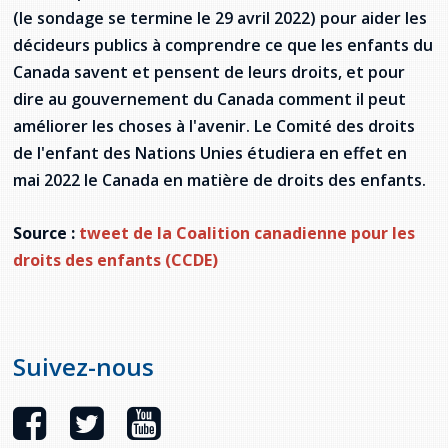
provincial
(le sondage se termine le 29 avril 2022) pour aider les
Allison Chaytor
décideurs publics à comprendre ce que les enfants du
Ressources linguistiques pour la
Canada savent et pensent de leurs droits, et pour
communication en santé
Maurice Nzoyamara
dire au gouvernement du Canada comment il peut
améliorer les choses à l'avenir. Le
C
omité des droits
Lee Trowbridge
de l'enfant des Nations Unies étudiera en effet en
mai 2022 le Canada en matière de droits des enfants.
Randy Follet
Skye Fisher
Source :
tweet de la Coalition canadienne pour les
droits des enfants (CCDE)
Pamela Tucker
Anastasia Knudsen
Suivez-nous
Brian Kizner
Marc-Alexandre Mestres