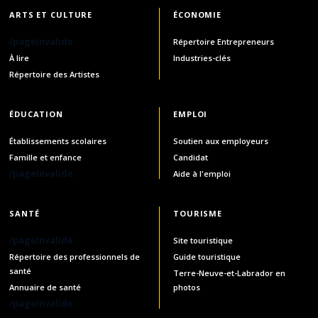
ARTS ET CULTURE
ÉCONOMIE
/pageInvalide
Répertoire Entrepreneurs
À lire
Industries-clés
Répertoire des Artistes
ÉDUCATION
EMPLOI
Établissements scolaires
Soutien aux employeurs
Famille et enfance
Candidat
/pageInvalide
Aide à l'emploi
SANTÉ
TOURISME
/pageInvalide
Site touristique
Répertoire des professionnels de
Guide touristique
santé
Terre-Neuve-et-Labrador en
Annuaire de santé
photos
/pageInvalide