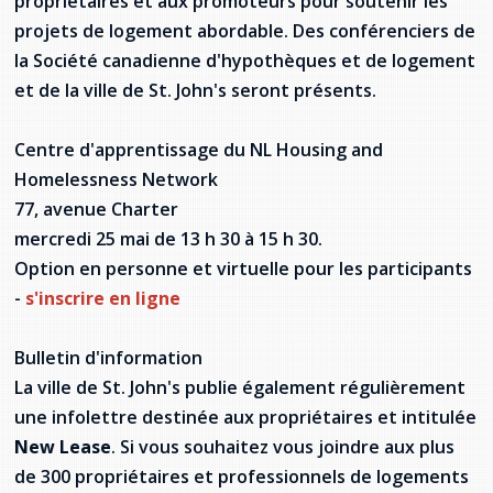
propriétaires et aux promoteurs pour soutenir les
Stacy Smith
projets de logement abordable. Des conférenciers de
la Société canadienne d'hypothèques et de logement
Nancy Dillon
et de la ville de St. John's seront présents.
Clare Halleran
Centre d'apprentissage du NL Housing and
Homelessness Network
Joseph Kayumba
77, avenue Charter
Dominic Demers
mercredi 25 mai de 13 h 30 à 15 h 30.
Option en personne et virtuelle pour les participants
Yulia Kudryakova
-
s'inscrire en ligne
Bulletin d'information
La ville de St. John's publie également régulièrement
une infolettre destinée aux propriétaires et intitulée
New Lease
. Si vous souhaitez vous joindre aux plus
de 300 propriétaires et professionnels de logements