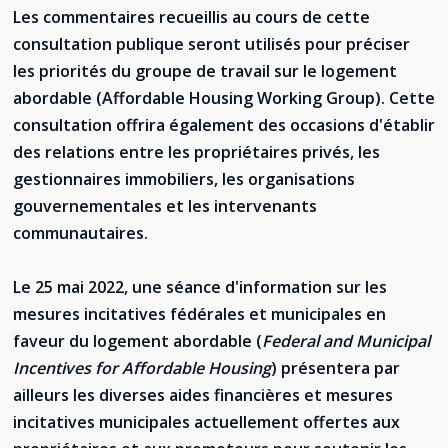
provincial
Les commentaires recueillis au cours de cette
Allison Chaytor
consultation publique seront utilisés pour préciser
Ressources linguistiques pour la
les priorités du groupe de travail sur le logement
communication en santé
Maurice Nzoyamara
abordable (Affordable Housing Working Group). Cette
consultation offrira également des occasions d'établir
Lee Trowbridge
des relations entre les propriétaires privés, les
gestionnaires immobiliers, les organisations
Randy Follet
gouvernementales et les intervenants
Skye Fisher
communautaires.
Pamela Tucker
Le 25 mai 2022, une séance d'information sur les
mesures incitatives fédérales et municipales en
Anastasia Knudsen
faveur du logement abordable (
Federal and Municipal
Incentives for Affordable Housing
) présentera par
Brian Kizner
ailleurs les diverses aides financières et mesures
incitatives municipales actuellement offertes aux
Marc-Alexandre Mestres