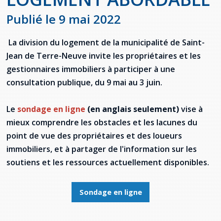
Jeux de la francophonie canadienne
Forum jeunesse pancanadien
Règlement Quiz RVF 2021
Guide du système de santé à TNL
Services en français
Admission au barreau
Ressources documentaires
Publié le 9 mai 2022
Gestes et paroles ambigus
Festival jeunesse de l'Acadie
Continuons en français
Annuaire de santé
Ma langue, c'est ma fierté !
2SLGBTQIA+
Formulaires de procédure pénale
Offres d'emploi (Secteur Justice)
La division du logement de la municipalité de Saint-
Assemblée générale annuelle
Activités
Offres Actives
Carte des services en français
Jean de Terre-Neuve invite les propriétaires et les
La Charte canadienne des droits et libertés
Législation spéciale Covid-19
gestionnaires immobiliers à participer à une
Santé mentale et dépendances
consultation publique, du 9 mai au 3 juin.
Lois fréquemment consultées
L'Aide juridique à Terre-Neuve-et-
Labrador
Société Santé en français (SSF)
Commission des droits de la personne de
Le
sondage en ligne
(en anglais seulement)
vise à
Terre-Neuve-et-Labrador
Qu'est-ce que l'Aide juridique ?
Répertoire des juristes d'expression
mieux comprendre les obstacles et les lacunes du
française
Travailler en santé à TNL
point de vue des propriétaires et des loueurs
Acheter un véhicule neuf ou d'occasion ou
Bureaux de l'Aide juridique de Terre-Neuve-
louer sur le long terme (leasing) un véhicule
et-Labrador
Passeport Santé
immobiliers, et à partager de l'information sur les
neuf
soutiens et les ressources actuellement disponibles.
Répertoire des professionnels de santé
Sondage en ligne
Visages de la santé
Pinos Mpiana
Programmes et services du gouvernement