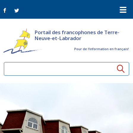
Portail des francophones de Terre-
Neuve-et-Labrador
Pour de l‘information en français!
Ressources communautaires
Aînés
Organismes
Activités à distance
Nouvelles
Arts et culture
Bulletin Le FrancoTNL
ConnectAînés
Appels d'offres du secteur culturel
Plan de Développement Global