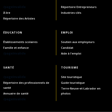
/pageInvalide
Répertoire Entrepreneurs
À lire
Industries-clés
Répertoire des Artistes
ÉDUCATION
EMPLOI
Établissements scolaires
Soutien aux employeurs
Famille et enfance
Candidat
/pageInvalide
Aide à l'emploi
SANTÉ
TOURISME
/pageInvalide
Site touristique
Répertoire des professionnels de
Guide touristique
santé
Terre-Neuve-et-Labrador en
Annuaire de santé
photos
/pageInvalide