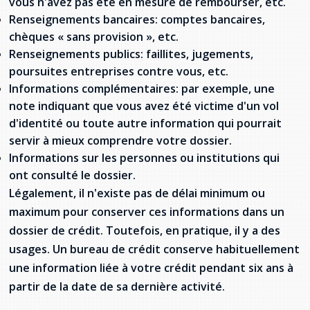
vous n'avez pas été en mesure de rembourser, etc.
provincial
Renseignements bancaires: comptes bancaires,
Allison Chaytor
chèques « sans provision », etc.
Ressources linguistiques pour la
communication en santé
Renseignements publics: faillites, jugements,
Maurice Nzoyamara
poursuites entreprises contre vous, etc.
Informations complémentaires: par exemple, une
Lee Trowbridge
note indiquant que vous avez été victime d'un vol
d'identité ou toute autre information qui pourrait
Randy Follet
servir à mieux comprendre votre dossier.
Informations sur les personnes ou institutions qui
Skye Fisher
ont consulté le dossier.
Légalement, il n'existe pas de délai minimum ou
Pamela Tucker
maximum pour conserver ces informations dans un
Anastasia Knudsen
dossier de crédit. Toutefois, en pratique, il y a des
usages. Un bureau de crédit conserve habituellement
Brian Kizner
une information liée à votre crédit pendant six ans à
partir de la date de sa dernière activité.
Marc-Alexandre Mestres