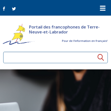
Portail des francophones de Terre-
Neuve-et-Labrador
Pour de l‘information en français!
Ressources communautaires
Aînés
Organismes
Activités à distance
Nouvelles
Arts et culture
Bulletin Le FrancoTNL
ConnectAînés
Appels d'offres du secteur culturel
Plan de Développement Global