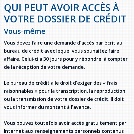
QUI PEUT AVOIR ACCÈS À
Stacy Smith
VOTRE DOSSIER DE CRÉDIT
Nancy Dillon
Vous-même
Clare Halleran
Vous devez faire une demande d'accès par écrit au
Joseph Kayumba
bureau de crédit avec lequel vous souhaitez faire
affaire. Celui-ci a 30 jours pour y répondre, à compter
Dominic Demers
de la réception de votre demande.
Yulia Kudryakova
Le bureau de crédit a le droit d'exiger des « frais
raisonnables » pour la transcription, la reproduction
ou la transmission de votre dossier de crédit. Il doit
vous informer du montant à l'avance.
Vous pouvez toutefois avoir accès gratuitement par
Internet aux renseignements personnels contenus