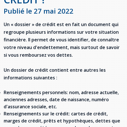
Jeux de la francophonie canadienne
Forum jeunesse pancanadien
Règlement Quiz RVF 2021
Guide du système de santé à TNL
Services en français
Admission au barreau
Ressources documentaires
Publié le 27 mai 2022
Gestes et paroles ambigus
Festival jeunesse de l'Acadie
Continuons en français
Annuaire de santé
Ma langue, c'est ma fierté !
2SLGBTQIA+
Formulaires de procédure pénale
Offres d'emploi (Secteur Justice)
Un « dossier » de crédit est en fait un document qui
Assemblée générale annuelle
Activités
Offres Actives
Carte des services en français
regroupe plusieurs informations sur votre situation
La Charte canadienne des droits et libertés
Législation spéciale Covid-19
financière. Il permet de vous identifier, de connaître
Santé mentale et dépendances
votre niveau d'endettement, mais surtout de savoir
Lois fréquemment consultées
L'Aide juridique à Terre-Neuve-et-
Labrador
si vous remboursez vos dettes.
Société Santé en français (SSF)
Commission des droits de la personne de
Terre-Neuve-et-Labrador
Qu'est-ce que l'Aide juridique ?
Répertoire des juristes d'expression
Un dossier de crédit contient entre autres les
française
Travailler en santé à TNL
informations suivantes :
Acheter un véhicule neuf ou d'occasion ou
Bureaux de l'Aide juridique de Terre-Neuve-
louer sur le long terme (leasing) un véhicule
et-Labrador
Passeport Santé
neuf
Renseignements personnels: nom, adresse actuelle,
Répertoire des professionnels de santé
anciennes adresses, date de naissance, numéro
d'assurance sociale, etc.
Visages de la santé
Renseignements sur le crédit: cartes de crédit,
marges de crédit, prêts et hypothèques, dettes que
Pinos Mpiana
Programmes et services du gouvernement