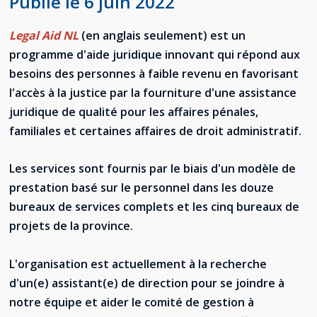
Publié le 6 juin 2022
Jeux de la francophonie canadienne
Forum jeunesse pancanadien
Règlement Quiz RVF 2021
Guide du système de santé à TNL
Services en français
Admission au barreau
Ressources documentaires
Gestes et paroles ambigus
Legal Aid NL
(en anglais seulement) est un
Festival jeunesse de l'Acadie
Continuons en français
Annuaire de santé
Ma langue, c'est ma fierté !
2SLGBTQIA+
Formulaires de procédure pénale
programme d'aide juridique innovant qui répond aux
Offres d'emploi (Secteur Justice)
besoins des personnes à faible revenu en favorisant
Assemblée générale annuelle
Activités
Offres Actives
Carte des services en français
La Charte canadienne des droits et libertés
Législation spéciale Covid-19
l'accès à la justice par la fourniture d'une assistance
Santé mentale et dépendances
juridique de qualité pour les affaires pénales,
Lois fréquemment consultées
L'Aide juridique à Terre-Neuve-et-
familiales et certaines affaires de droit administratif.
Labrador
Société Santé en français (SSF)
Commission des droits de la personne de
Terre-Neuve-et-Labrador
Qu'est-ce que l'Aide juridique ?
Répertoire des juristes d'expression
Les services sont fournis par le biais d'un modèle de
française
Travailler en santé à TNL
prestation basé sur le personnel dans les douze
Acheter un véhicule neuf ou d'occasion ou
Bureaux de l'Aide juridique de Terre-Neuve-
bureaux de services complets et les cinq bureaux de
louer sur le long terme (leasing) un véhicule
et-Labrador
Passeport Santé
neuf
projets de la province.
Répertoire des professionnels de santé
L'organisation est actuellement à la recherche
Visages de la santé
d'un(e) assistant(e) de direction pour se joindre à
notre équipe et aider le comité de gestion à
Pinos Mpiana
Programmes et services du gouvernement