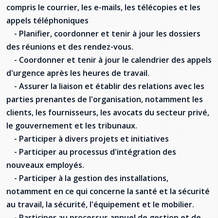
compris le courrier, les e-mails, les télécopies et les
Stacy Smith
appels téléphoniques
- Planifier, coordonner et tenir à jour les dossiers
Nancy Dillon
des réunions et des rendez-vous.
Clare Halleran
- Coordonner et tenir à jour le calendrier des appels
d'urgence après les heures de travail.
Joseph Kayumba
- Assurer la liaison et établir des relations avec les
parties prenantes de l'organisation, notamment les
Dominic Demers
clients, les fournisseurs, les avocats du secteur privé,
le gouvernement et les tribunaux.
Yulia Kudryakova
- Participer à divers projets et initiatives
- Participer au processus d'intégration des
nouveaux employés.
- Participer à la gestion des installations,
notamment en ce qui concerne la santé et la sécurité
au travail, la sécurité, l'équipement et le mobilier.
- Participer au processus annuel de gestion et de