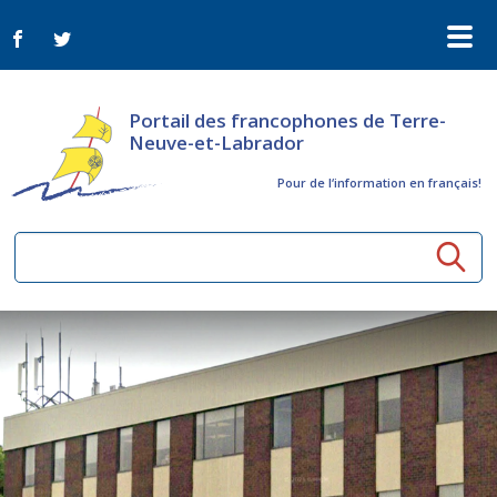
Portail des francophones de Terre-
Neuve-et-Labrador
Pour de l‘information en français!
Ressources communautaires
Aînés
Organismes
Activités à distance
Nouvelles
Arts et culture
Bulletin Le FrancoTNL
ConnectAînés
Appels d'offres du secteur culturel
Plan de Développement Global