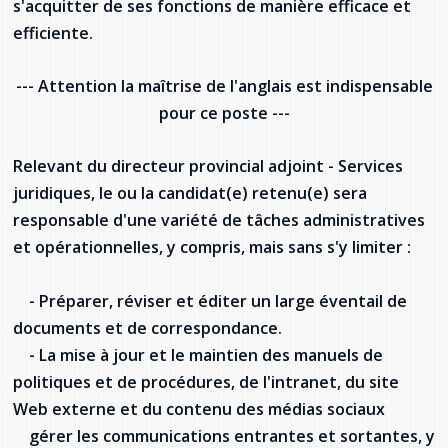
s'acquitter de ses fonctions de manière efficace et
provincial
efficiente.
Allison Chaytor
Ressources linguistiques pour la
communication en santé
--- Attention la maîtrise de l'anglais est indispensable
Maurice Nzoyamara
pour ce poste ---
Lee Trowbridge
Relevant du directeur provincial adjoint - Services
Randy Follet
juridiques, le ou la candidat(e) retenu(e) sera
responsable d'une variété de tâches administratives
Skye Fisher
et opérationnelles, y compris, mais sans s'y limiter :
Pamela Tucker
- Préparer, réviser et éditer un large éventail de
Anastasia Knudsen
documents et de correspondance.
- La mise à jour et le maintien des manuels de
Brian Kizner
politiques et de procédures, de l'intranet, du site
Web externe et du contenu des médias sociaux
Marc-Alexandre Mestres
gérer les communications entrantes et sortantes, y