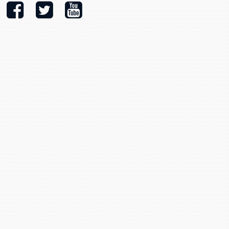
Stacy Smith
Nancy Dillon
Clare Halleran
Joseph Kayumba
Dominic Demers
Yulia Kudryakova