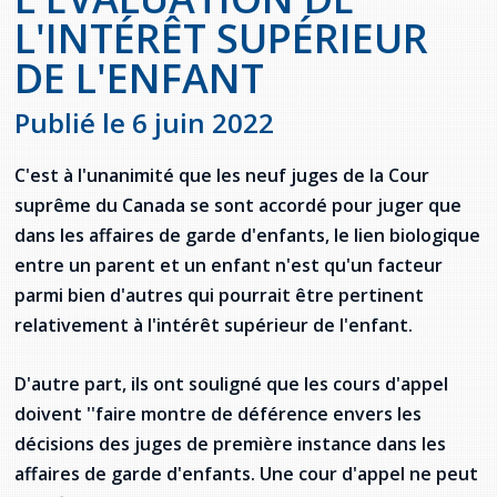
Jeux de la francophonie canadienne
Forum jeunesse pancanadien
Règlement Quiz RVF 2021
Guide du système de santé à TNL
Services en français
L'INTÉRÊT SUPÉRIEUR
Admission au barreau
Ressources documentaires
Gestes et paroles ambigus
DE L'ENFANT
Festival jeunesse de l'Acadie
Continuons en français
Annuaire de santé
Ma langue, c'est ma fierté !
2SLGBTQIA+
Formulaires de procédure pénale
Offres d'emploi (Secteur Justice)
Publié le 6 juin 2022
Assemblée générale annuelle
Activités
Offres Actives
Carte des services en français
La Charte canadienne des droits et libertés
Législation spéciale Covid-19
Santé mentale et dépendances
C'est à l'unanimité que les neuf juges de la Cour
Lois fréquemment consultées
L'Aide juridique à Terre-Neuve-et-
suprême du Canada se sont accordé pour juger que
Labrador
Société Santé en français (SSF)
dans les affaires de garde d'enfants, le lien biologique
Commission des droits de la personne de
Terre-Neuve-et-Labrador
Qu'est-ce que l'Aide juridique ?
Répertoire des juristes d'expression
entre un parent et un enfant n'est qu'un facteur
française
Travailler en santé à TNL
parmi bien d'autres qui pourrait être pertinent
Acheter un véhicule neuf ou d'occasion ou
Bureaux de l'Aide juridique de Terre-Neuve-
relativement à l'intérêt supérieur de l'enfant.
louer sur le long terme (leasing) un véhicule
et-Labrador
Passeport Santé
neuf
D'autre part, ils ont souligné que les cours d'appel
Répertoire des professionnels de santé
doivent ''faire montre de déférence envers les
Visages de la santé
décisions des juges de première instance dans les
affaires de garde d'enfants. Une cour d'appel ne peut
Pinos Mpiana
Programmes et services du gouvernement