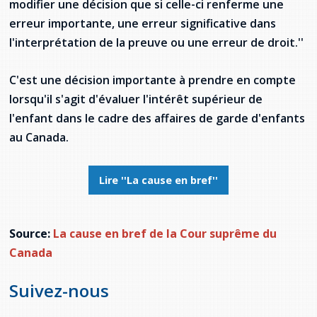
modifier une décision que si celle-ci renferme une
provincial
erreur importante, une erreur significative dans
Allison Chaytor
l'interprétation de la preuve ou une erreur de droit.''
Ressources linguistiques pour la
communication en santé
Maurice Nzoyamara
C'est une décision importante à prendre en compte
Lee Trowbridge
lorsqu'il s'agit d'évaluer l'intérêt supérieur de
l'enfant dans le cadre des affaires de garde d'enfants
Randy Follet
au Canada.
Skye Fisher
Lire ''La cause en bref''
Pamela Tucker
Anastasia Knudsen
Source:
La cause en bref de la Cour suprême du
Canada
Brian Kizner
Suivez-nous
Marc-Alexandre Mestres