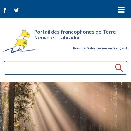
Portail des francophones de Terre-
Neuve-et-Labrador
Pour de l‘information en français!
Ressources communautaires
Aînés
Organismes
Activités à distance
Nouvelles
Arts et culture
Bulletin Le FrancoTNL
ConnectAînés
Appels d'offres du secteur culturel
Plan de Développement Global