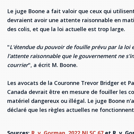
Le juge Boone a fait valoir que ceux qui utilise
devraient avoir une attente raisonnable en matiè
des colis, et que la loi actuelle est trop large.
"
L'étendue du pouvoir de fouille prévu par la loi 
l'attente raisonnable que le gouvernement ne s'i
courrier
", a écrit M. Boone.
Les avocats de la Couronne Trevor Bridger et 
Canada devrait être en mesure de fouiller les co
matériel dangereux ou illégal. Le juge Boone n'
déclaré que les règles actuelles ne fonctionnent
Sources:
R. v. Gorman, 2022 NLSC 67
et R. v. G