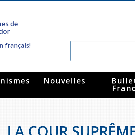
nes de
dor
n français!
nismes
Nouvelles
Bulle
Fran
LA COUR SUPRÊME