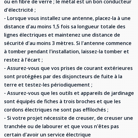
ou en fibre de verre ; le métal est un bon conducteur
provincial
d'électricité ;
Allison Chaytor
- Lorsque vous installez une antenne, placez-la à une
Ressources linguistiques pour la
communication en santé
distance d'au moins 1,5 fois sa longueur totale des
Maurice Nzoyamara
lignes électriques et maintenez une distance de
Lee Trowbridge
sécurité d'au moins 3 mètres. Si l'antenne commence
à tomber pendant l'installation, laissez-la tomber et
Randy Follet
restez à l'écart ;
- Assurez-vous que vos prises de courant extérieures
Skye Fisher
sont protégées par des disjoncteurs de fuite à la
terre et testez-les périodiquement ;
Pamela Tucker
- Assurez-vous que les outils et appareils de jardinage
Anastasia Knudsen
sont équipés de fiches à trois broches et que les
cordons électriques ne sont pas effilochés ;
Brian Kizner
- Si votre projet nécessite de creuser, de creuser une
tranchée ou de labourer et que vous n'êtes pas
Marc-Alexandre Mestres
certain d'avoir un service électrique