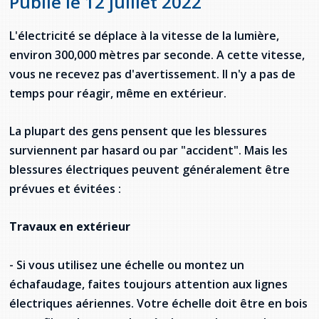
Publié le 12 juillet 2022
Jeux de la francophonie canadienne
Forum jeunesse pancanadien
Règlement Quiz RVF 2021
Guide du système de santé à TNL
Services en français
Admission au barreau
Ressources documentaires
Gestes et paroles ambigus
L'électricité se déplace à la vitesse de la lumière,
Festival jeunesse de l'Acadie
Continuons en français
Annuaire de santé
Ma langue, c'est ma fierté !
2SLGBTQIA+
Formulaires de procédure pénale
environ 300,000 mètres par seconde. A cette vitesse,
Offres d'emploi (Secteur Justice)
vous ne recevez pas d'avertissement. Il n'y a pas de
Assemblée générale annuelle
Activités
Offres Actives
Carte des services en français
La Charte canadienne des droits et libertés
Législation spéciale Covid-19
temps pour réagir, même en extérieur.
Santé mentale et dépendances
Lois fréquemment consultées
L'Aide juridique à Terre-Neuve-et-
La plupart des gens pensent que les blessures
Labrador
Société Santé en français (SSF)
surviennent par hasard ou par "accident". Mais les
Commission des droits de la personne de
Terre-Neuve-et-Labrador
Qu'est-ce que l'Aide juridique ?
Répertoire des juristes d'expression
blessures électriques peuvent généralement être
française
Travailler en santé à TNL
prévues et évitées :
Acheter un véhicule neuf ou d'occasion ou
Bureaux de l'Aide juridique de Terre-Neuve-
louer sur le long terme (leasing) un véhicule
et-Labrador
Passeport Santé
neuf
Travaux en extérieur
Répertoire des professionnels de santé
- Si vous utilisez une échelle ou montez un
Visages de la santé
échafaudage, faites toujours attention aux lignes
électriques aériennes. Votre échelle doit être en bois
Pinos Mpiana
Programmes et services du gouvernement