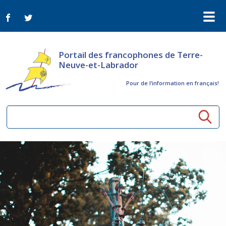
Portail des francophones de Terre-
Neuve-et-Labrador
Pour de l‘information en français!
Ressources communautaires
Aînés
Organismes
Activités à distance
Nouvelles
Arts et culture
Bulletin Le FrancoTNL
ConnectAînés
Appels d'offres du secteur culturel
Plan de Développement Global