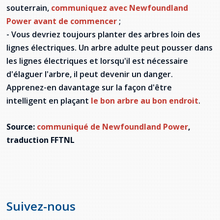
souterrain,
communiquez avec Newfoundland
Stacy Smith
Power avant de commencer
;
- Vous devriez toujours planter des arbres loin des
Nancy Dillon
lignes électriques. Un arbre adulte peut pousser dans
Clare Halleran
les lignes électriques et lorsqu'il est nécessaire
d'élaguer l'arbre, il peut devenir un danger.
Joseph Kayumba
Apprenez-en davantage sur la façon d'être
intelligent en plaçant
le bon arbre au bon endroit
.
Dominic Demers
Source:
communiqué de Newfoundland Power
,
Yulia Kudryakova
traduction FFTNL
Suivez-nous