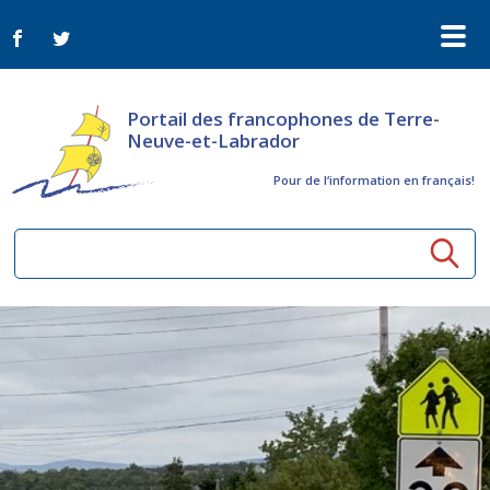
Portail des francophones de Terre-
Neuve-et-Labrador
Pour de l‘information en français!
Ressources communautaires
Aînés
Organismes
Activités à distance
Nouvelles
Arts et culture
Bulletin Le FrancoTNL
ConnectAînés
Appels d'offres du secteur culturel
Plan de Développement Global