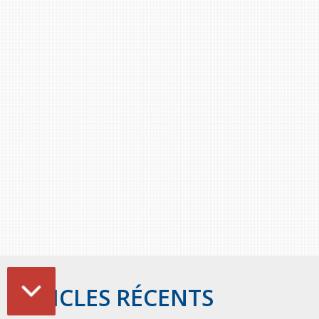
Stacy Smith
Nancy Dillon
Clare Halleran
Joseph Kayumba
Dominic Demers
Yulia Kudryakova
ARTICLES RÉCENTS