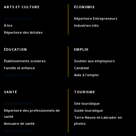
ARTS ET CULTURE
ÉCONOMIE
/pageInvalide
Répertoire Entrepreneurs
À lire
Industries-clés
Répertoire des Artistes
ÉDUCATION
EMPLOI
Établissements scolaires
Soutien aux employeurs
Famille et enfance
Candidat
/pageInvalide
Aide à l'emploi
SANTÉ
TOURISME
/pageInvalide
Site touristique
Répertoire des professionnels de
Guide touristique
santé
Terre-Neuve-et-Labrador en
Annuaire de santé
photos
/pageInvalide