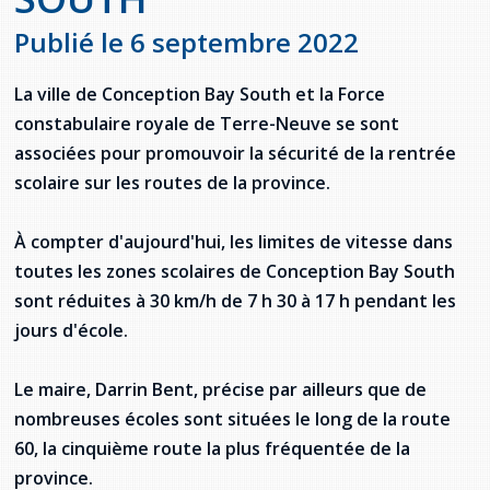
Jeux de la francophonie canadienne
Forum jeunesse pancanadien
Règlement Quiz RVF 2021
Guide du système de santé à TNL
Services en français
Admission au barreau
Ressources documentaires
Publié le 6 septembre 2022
Gestes et paroles ambigus
Festival jeunesse de l'Acadie
Continuons en français
Annuaire de santé
Ma langue, c'est ma fierté !
2SLGBTQIA+
Formulaires de procédure pénale
Offres d'emploi (Secteur Justice)
La ville de Conception Bay South et la Force
Assemblée générale annuelle
Activités
Offres Actives
Carte des services en français
constabulaire royale de Terre-Neuve se sont
La Charte canadienne des droits et libertés
Législation spéciale Covid-19
associées pour promouvoir la sécurité de la rentrée
Santé mentale et dépendances
scolaire sur les routes de la province.
Lois fréquemment consultées
L'Aide juridique à Terre-Neuve-et-
Labrador
Société Santé en français (SSF)
Commission des droits de la personne de
À compter d'aujourd'hui, les limites de vitesse dans
Terre-Neuve-et-Labrador
Qu'est-ce que l'Aide juridique ?
Répertoire des juristes d'expression
toutes les zones scolaires de Conception Bay South
française
Travailler en santé à TNL
sont réduites à 30 km/h de 7 h 30 à 17 h pendant les
Acheter un véhicule neuf ou d'occasion ou
Bureaux de l'Aide juridique de Terre-Neuve-
louer sur le long terme (leasing) un véhicule
et-Labrador
Passeport Santé
jours d'école.
neuf
Répertoire des professionnels de santé
Le maire, Darrin Bent, précise par ailleurs que de
nombreuses écoles sont situées le long de la route
Visages de la santé
60, la cinquième route la plus fréquentée de la
province.
Pinos Mpiana
Programmes et services du gouvernement