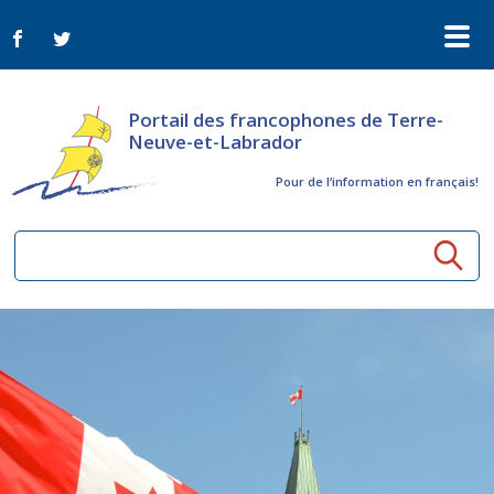
Portail des francophones de Terre-
Neuve-et-Labrador
Pour de l‘information en français!
Ressources communautaires
Aînés
Organismes
Activités à distance
Nouvelles
Arts et culture
Bulletin Le FrancoTNL
ConnectAînés
Appels d'offres du secteur culturel
Plan de Développement Global