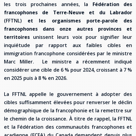
provincial
les trois prochaines années, la
Fédération des
Allison Chaytor
francophones de Terre-Neuve et du Labrador
Ressources linguistiques pour la
(FFTNL)
et les organismes porte-parole des
communication en santé
Maurice Nzoyamara
francophones dans onze autres provinces et
territoires
unissent leurs voix pour signifier leur
Lee Trowbridge
inquiétude par rapport aux faibles cibles en
immigration francophone considérées par le ministre
Randy Follet
Marc Miller. Le ministre a récemment indiqué
considérer une cible de 6 % pour 2024, croissant à 7 %
Skye Fisher
en 2025 puis à 8 % en 2026.
Pamela Tucker
La FFTNL appelle le gouvernement à adopter des
Anastasia Knudsen
cibles suffisamment élevées pour renverser le déclin
démographique de la francophonie et la remettre sur
Brian Kizner
le chemin de la croissance. À titre de rappel, la FFTNL
et la Fédération des communautés francophones et
Marc-Alexandre Mestres
acadienne (FCFA) du Canada demandent depuis plus