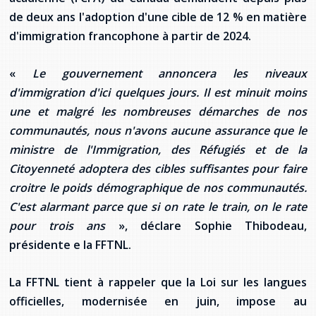
Stacy Smith
de deux ans l'adoption d'une cible de 12 % en matière
d'immigration francophone à partir de 2024.
Nancy Dillon
«
Le gouvernement annoncera les niveaux
Clare Halleran
d'immigration d'ici quelques jours. Il est minuit moins
une et malgré les nombreuses démarches de nos
Joseph Kayumba
communautés, nous n'avons aucune assurance que le
ministre de l'Immigration, des Réfugiés et de la
Dominic Demers
Citoyenneté adoptera des cibles suffisantes pour faire
Yulia Kudryakova
croitre le poids démographique de nos communautés.
C'est alarmant parce que si on rate le train, on le rate
pour trois ans
», déclare Sophie Thibodeau,
présidente e la FFTNL.
La FFTNL tient à rappeler que la Loi sur les langues
officielles, modernisée en juin, impose au