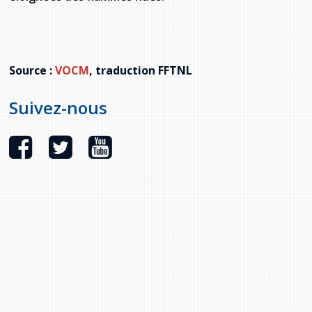
provincial
Allison Chaytor
Ressources linguistiques pour la
communication en santé
Maurice Nzoyamara
Source :
VOCM
, traduction FFTNL
Lee Trowbridge
Suivez-nous
Randy Follet
Skye Fisher
Pamela Tucker
Anastasia Knudsen
Brian Kizner
Marc-Alexandre Mestres