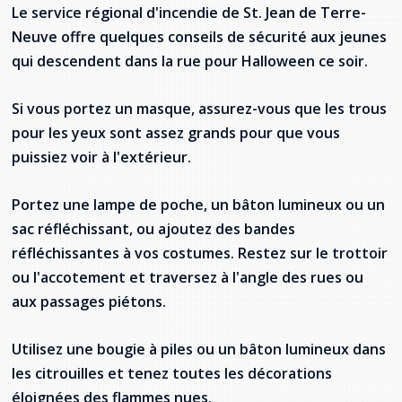
Jeux de la francophonie canadienne
Forum jeunesse pancanadien
Règlement Quiz RVF 2021
Guide du système de santé à TNL
Le service régional d'incendie de St. Jean de Terre-
Services en français
Admission au barreau
Ressources documentaires
Gestes et paroles ambigus
Neuve offre quelques conseils de sécurité aux jeunes
Festival jeunesse de l'Acadie
Continuons en français
Annuaire de santé
Ma langue, c'est ma fierté !
2SLGBTQIA+
qui descendent dans la rue pour Halloween ce soir.
Formulaires de procédure pénale
Offres d'emploi (Secteur Justice)
Assemblée générale annuelle
Activités
Offres Actives
Carte des services en français
La Charte canadienne des droits et libertés
Si vous portez un masque, assurez-vous que les trous
Législation spéciale Covid-19
pour les yeux sont assez grands pour que vous
Santé mentale et dépendances
Lois fréquemment consultées
L'Aide juridique à Terre-Neuve-et-
puissiez voir à l'extérieur.
Labrador
Société Santé en français (SSF)
Commission des droits de la personne de
Portez une lampe de poche, un bâton lumineux ou un
Terre-Neuve-et-Labrador
Qu'est-ce que l'Aide juridique ?
Répertoire des juristes d'expression
française
Travailler en santé à TNL
sac réfléchissant, ou ajoutez des bandes
Acheter un véhicule neuf ou d'occasion ou
Bureaux de l'Aide juridique de Terre-Neuve-
réfléchissantes à vos costumes. Restez sur le trottoir
louer sur le long terme (leasing) un véhicule
et-Labrador
Passeport Santé
ou l'accotement et traversez à l'angle des rues ou
neuf
aux passages piétons.
Répertoire des professionnels de santé
Utilisez une bougie à piles ou un bâton lumineux dans
Visages de la santé
les citrouilles et tenez toutes les décorations
Pinos Mpiana
éloignées des flammes nues.
Programmes et services du gouvernement