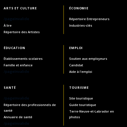
ARTS ET CULTURE
ÉCONOMIE
/pageInvalide
Répertoire Entrepreneurs
À lire
Industries-clés
Répertoire des Artistes
ÉDUCATION
EMPLOI
Établissements scolaires
Soutien aux employeurs
Famille et enfance
Candidat
/pageInvalide
Aide à l'emploi
SANTÉ
TOURISME
/pageInvalide
Site touristique
Répertoire des professionnels de
Guide touristique
santé
Terre-Neuve-et-Labrador en
Annuaire de santé
photos
/pageInvalide