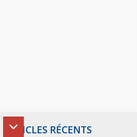
Stacy Smith
Nancy Dillon
Clare Halleran
Joseph Kayumba
Dominic Demers
Yulia Kudryakova
ARTICLES RÉCENTS