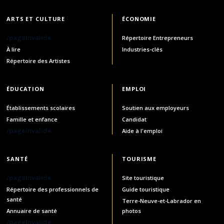
ARTS ET CULTURE
ÉCONOMIE
/pageInvalide
Répertoire Entrepreneurs
À lire
Industries-clés
Répertoire des Artistes
ÉDUCATION
EMPLOI
Établissements scolaires
Soutien aux employeurs
Famille et enfance
Candidat
/pageInvalide
Aide à l'emploi
SANTÉ
TOURISME
/pageInvalide
Site touristique
Répertoire des professionnels de
Guide touristique
santé
Terre-Neuve-et-Labrador en
Annuaire de santé
photos
/pageInvalide