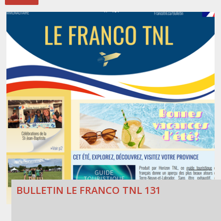
Stacy Smith
Nancy Dillon
Clare Halleran
Joseph Kayumba
Dominic Demers
Yulia Kudryakova
BULLETIN LE FRANCO TNL 131