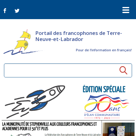
Portail des francophones de Terre-
Neuve-et-Labrador
Pour de l‘information en français!
Ressources communautaires
Aînés
Organismes
Activités à distance
Nouvelles
Arts et culture
Bulletin Le FrancoTNL
ConnectAînés
Appels d'offres du secteur culturel
Plan de Développement Global