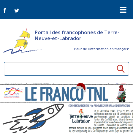
Portail des francophones de Terre-
Neuve-et-Labrador
Pour de l‘information en français!
Ressources communautaires
Aînés
Organismes
Activités à distance
Nouvelles
Arts et culture
Bulletin Le FrancoTNL
ConnectAînés
Appels d'offres du secteur culturel
Plan de Développement Global