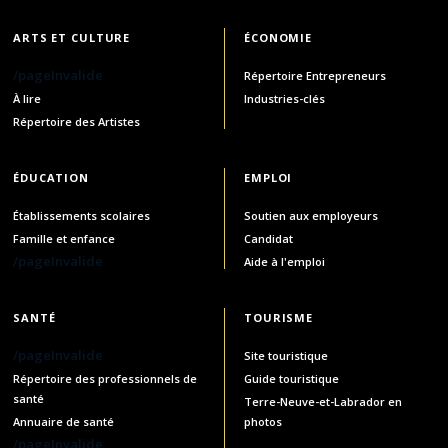
ARTS ET CULTURE
ÉCONOMIE
/pageInvalide
Répertoire Entrepreneurs
À lire
Industries-clés
Répertoire des Artistes
ÉDUCATION
EMPLOI
Établissements scolaires
Soutien aux employeurs
Famille et enfance
Candidat
/pageInvalide
Aide à l'emploi
SANTÉ
TOURISME
/pageInvalide
Site touristique
Répertoire des professionnels de
Guide touristique
santé
Terre-Neuve-et-Labrador en
Annuaire de santé
photos
/pageInvalide