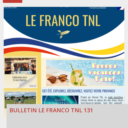
Stacy Smith
Nancy Dillon
Clare Halleran
Joseph Kayumba
Dominic Demers
Yulia Kudryakova
BULLETIN LE FRANCO TNL 131