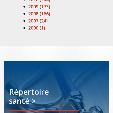
2009 (173)
2008 (166)
2007 (24)
2000 (1)
Répertoire
santé >