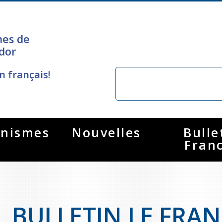
nes de
dor
n français!
nismes
Nouvelles
Bulle
Fran
BULLETIN LE FRAN