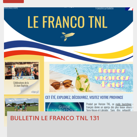
Stacy Smith
Nancy Dillon
Clare Halleran
Joseph Kayumba
Dominic Demers
Yulia Kudryakova
BULLETIN LE FRANCO TNL 131