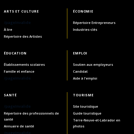
ARTS ET CULTURE
ÉCONOMIE
/pageInvalide
Répertoire Entrepreneurs
À lire
Industries-clés
Répertoire des Artistes
ÉDUCATION
EMPLOI
Établissements scolaires
Soutien aux employeurs
Famille et enfance
Candidat
/pageInvalide
Aide à l'emploi
SANTÉ
TOURISME
/pageInvalide
Site touristique
Répertoire des professionnels de
Guide touristique
santé
Terre-Neuve-et-Labrador en
Annuaire de santé
photos
/pageInvalide