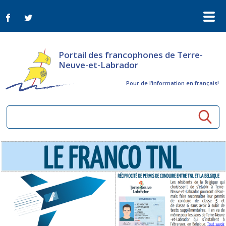
Portail des francophones de Terre-
Neuve-et-Labrador
Pour de l‘information en français!
Ressources communautaires
Aînés
Organismes
Activités à distance
Nouvelles
Arts et culture
Bulletin Le FrancoTNL
ConnectAînés
Appels d'offres du secteur culturel
Plan de Développement Global