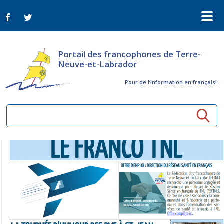
Portail des francophones de Terre-
Neuve-et-Labrador
Pour de l‘information en français!
Ressources communautaires
Aînés
Organismes
Activités à distance
Nouvelles
Arts et culture
Bulletin Le FrancoTNL
ConnectAînés
Appels d'offres du secteur culturel
Plan de Développement Global