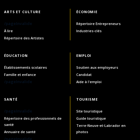
ARTS ET CULTURE
ÉCONOMIE
/pageInvalide
Répertoire Entrepreneurs
À lire
Industries-clés
Répertoire des Artistes
ÉDUCATION
EMPLOI
Établissements scolaires
Soutien aux employeurs
Famille et enfance
Candidat
/pageInvalide
Aide à l'emploi
SANTÉ
TOURISME
/pageInvalide
Site touristique
Répertoire des professionnels de
Guide touristique
santé
Terre-Neuve-et-Labrador en
Annuaire de santé
photos
/pageInvalide