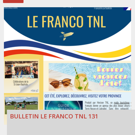
Stacy Smith
Nancy Dillon
Clare Halleran
Joseph Kayumba
Dominic Demers
Yulia Kudryakova
BULLETIN LE FRANCO TNL 131