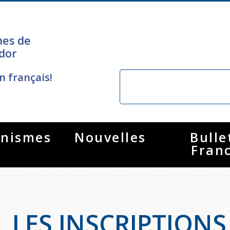
nes de
dor
n français!
nismes
Nouvelles
Bulle
Fran
LES INSCRIPTIONS