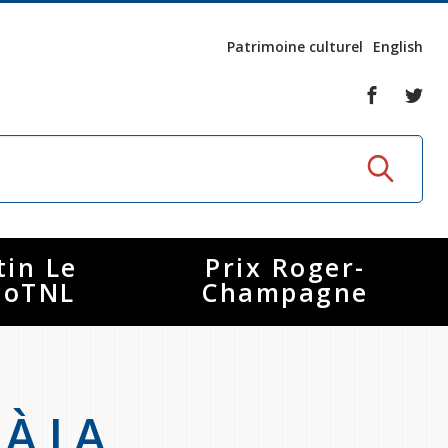
Patrimoine culturel
English
tin Le
Prix Roger-
coTNL
Champagne
 À LA