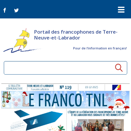
Portail des francophones de Terre-
Neuve-et-Labrador
Pour de l‘information en français!
Ressources communautaires
Aînés
Organismes
Activités à distance
Nouvelles
Arts et culture
Bulletin Le FrancoTNL
ConnectAînés
Appels d'offres du secteur culturel
Plan de Développement Global