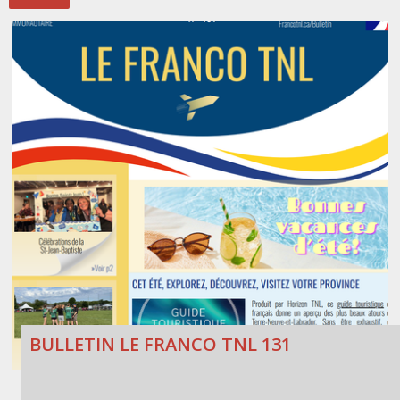
Stacy Smith
Nancy Dillon
Clare Halleran
Joseph Kayumba
Dominic Demers
Yulia Kudryakova
BULLETIN LE FRANCO TNL 131