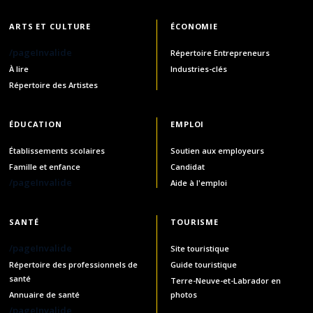
ARTS ET CULTURE
ÉCONOMIE
/pageInvalide
Répertoire Entrepreneurs
À lire
Industries-clés
Répertoire des Artistes
ÉDUCATION
EMPLOI
Établissements scolaires
Soutien aux employeurs
Famille et enfance
Candidat
/pageInvalide
Aide à l'emploi
SANTÉ
TOURISME
/pageInvalide
Site touristique
Répertoire des professionnels de
Guide touristique
santé
Terre-Neuve-et-Labrador en
Annuaire de santé
photos
/pageInvalide