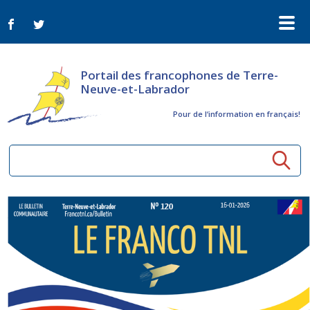
Portail des francophones de Terre-
Neuve-et-Labrador
Pour de l‘information en français!
Ressources communautaires
Aînés
Organismes
Activités à distance
Nouvelles
Arts et culture
Bulletin Le FrancoTNL
ConnectAînés
Appels d'offres du secteur culturel
Plan de Développement Global