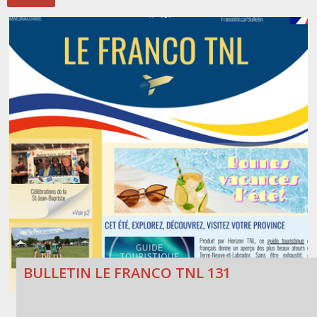
Stacy Smith
Nancy Dillon
Clare Halleran
Joseph Kayumba
Dominic Demers
Yulia Kudryakova
BULLETIN LE FRANCO TNL 131