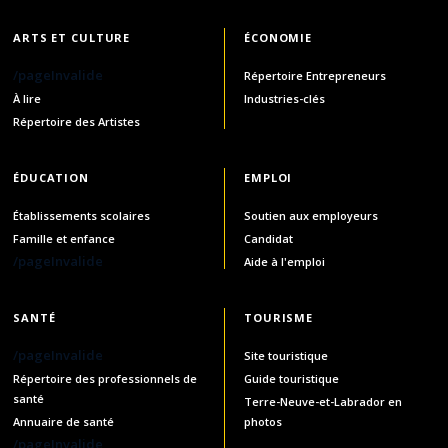
ARTS ET CULTURE
ÉCONOMIE
/pageInvalide
Répertoire Entrepreneurs
À lire
Industries-clés
Répertoire des Artistes
ÉDUCATION
EMPLOI
Établissements scolaires
Soutien aux employeurs
Famille et enfance
Candidat
/pageInvalide
Aide à l'emploi
SANTÉ
TOURISME
/pageInvalide
Site touristique
Répertoire des professionnels de
Guide touristique
santé
Terre-Neuve-et-Labrador en
Annuaire de santé
photos
/pageInvalide