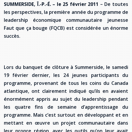
Jeux de la francophonie canadienne
Forum jeunesse pancanadien
Règlement Quiz RVF 2021
Guide du système de santé à TNL
SUMMERSIDE, Î.-P.-É. – le 25 février 2011
– De toutes
Services en français
Admission au barreau
Ressources documentaires
Gestes et paroles ambigus
les perspectives, la première année du programme de
Festival jeunesse de l'Acadie
Continuons en français
Annuaire de santé
Ma langue, c'est ma fierté !
2SLGBTQIA+
leadership économique communautaire jeunesse
Formulaires de procédure pénale
Offres d'emploi (Secteur Justice)
Faut que ça bouge (FQCB) est considérée un énorme
Assemblée générale annuelle
Activités
Offres Actives
Carte des services en français
La Charte canadienne des droits et libertés
succès.
Législation spéciale Covid-19
Santé mentale et dépendances
Lois fréquemment consultées
L'Aide juridique à Terre-Neuve-et-
Labrador
Société Santé en français (SSF)
Commission des droits de la personne de
Lors du banquet de clôture à Summerside, le samedi
Terre-Neuve-et-Labrador
Qu'est-ce que l'Aide juridique ?
Répertoire des juristes d'expression
française
Travailler en santé à TNL
19 février dernier, les 24 jeunes participants du
Acheter un véhicule neuf ou d'occasion ou
Bureaux de l'Aide juridique de Terre-Neuve-
programme, provenant de tous les coins du Canada
louer sur le long terme (leasing) un véhicule
et-Labrador
Passeport Santé
atlantique, ont clairement indiqué qu’ils en avaient
neuf
énormément appris au sujet du leadership pendant
Répertoire des professionnels de santé
les quatre fins de semaine d’apprentissage du
programme. Mais c’est surtout en développant et en
Visages de la santé
mettant en œuvre un projet communautaire dans
Pinos Mpiana
leur propre région, avec les outils qu’on leur avait
Programmes et services du gouvernement