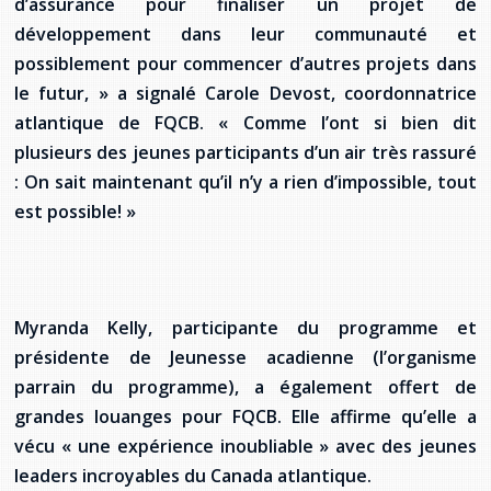
d’assurance pour finaliser un projet de
Stacy Smith
développement dans leur communauté et
possiblement pour commencer d’autres projets dans
Nancy Dillon
le futur, » a signalé Carole Devost, coordonnatrice
atlantique de FQCB. « Comme l’ont si bien dit
Clare Halleran
plusieurs des jeunes participants d’un air très rassuré
: On sait maintenant qu’il n’y a rien d’impossible, tout
Joseph Kayumba
est possible! »
Dominic Demers
Yulia Kudryakova
Myranda Kelly, participante du programme et
présidente de Jeunesse acadienne (l’organisme
parrain du programme), a également offert de
grandes louanges pour FQCB. Elle affirme qu’elle a
vécu « une expérience inoubliable » avec des jeunes
leaders incroyables du Canada atlantique.