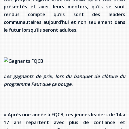
provincial
présentés et avec leurs mentors, qu’ils se sont
Allison Chaytor
rendus compte qu’ils sont des leaders
Ressources linguistiques pour la
communautaires aujourd’hui et non seulement dans
communication en santé
Maurice Nzoyamara
le futur lorsqu’ils seront adultes.
Lee Trowbridge
Randy Follet
Skye Fisher
Les gagnants de prix, lors du banquet de clôture du
Pamela Tucker
programme Faut que ça bouge.
Anastasia Knudsen
Brian Kizner
« Après une année à FQCB, ces jeunes leaders de 14 à
Marc-Alexandre Mestres
17 ans repartent avec plus de confiance et