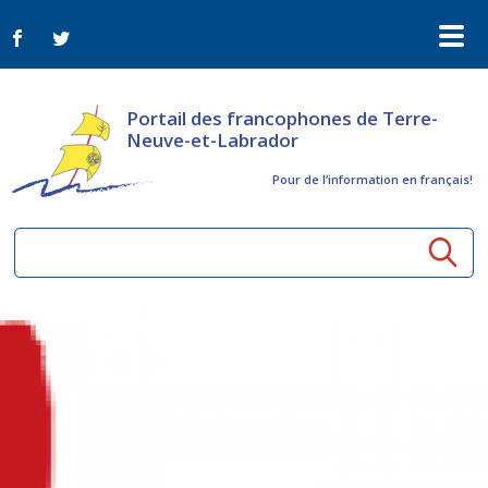
Portail des francophones de Terre-
Neuve-et-Labrador
Pour de l‘information en français!
Ressources communautaires
Aînés
Organismes
Activités à distance
Nouvelles
Arts et culture
Bulletin Le FrancoTNL
ConnectAînés
Appels d'offres du secteur culturel
Plan de Développement Global