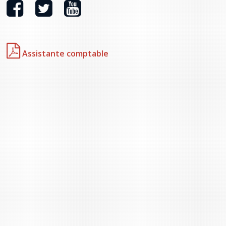
provincial
Allison Chaytor
Ressources linguistiques pour la
communication en santé
Maurice Nzoyamara
Assistante comptable
Lee Trowbridge
Randy Follet
Skye Fisher
Pamela Tucker
Anastasia Knudsen
Brian Kizner
Marc-Alexandre Mestres