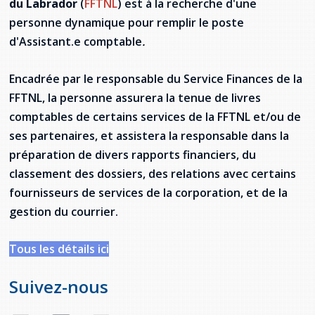
du Labrador
(
FFTNL
) est à la recherche d'une
Jeux de la francophonie canadienne
Forum jeunesse pancanadien
Règlement Quiz RVF 2021
Guide du système de santé à TNL
Services en français
Admission au barreau
Ressources documentaires
personne dynamique pour remplir le poste
Gestes et paroles ambigus
d'Assistant.e comptable
.
Festival jeunesse de l'Acadie
Continuons en français
Annuaire de santé
Ma langue, c'est ma fierté !
2SLGBTQIA+
Formulaires de procédure pénale
Offres d'emploi (Secteur Justice)
Assemblée générale annuelle
Activités
Offres Actives
Carte des services en français
Encadrée par le responsable du Service Finances de la
La Charte canadienne des droits et libertés
Législation spéciale Covid-19
FFTNL, la personne assurera la tenue de livres
Santé mentale et dépendances
comptables de certains services de la FFTNL et/ou de
Lois fréquemment consultées
L'Aide juridique à Terre-Neuve-et-
Labrador
ses partenaires, et assistera la responsable dans la
Société Santé en français (SSF)
Commission des droits de la personne de
préparation de divers rapports financiers, du
Terre-Neuve-et-Labrador
Qu'est-ce que l'Aide juridique ?
Répertoire des juristes d'expression
classement des dossiers, des relations avec certains
française
Travailler en santé à TNL
fournisseurs de services de la corporation, et de la
Acheter un véhicule neuf ou d'occasion ou
Bureaux de l'Aide juridique de Terre-Neuve-
louer sur le long terme (leasing) un véhicule
et-Labrador
gestion du courrier.
Passeport Santé
neuf
Répertoire des professionnels de santé
Tous les détails ici
Visages de la santé
Suivez-nous
Pinos Mpiana
Programmes et services du gouvernement