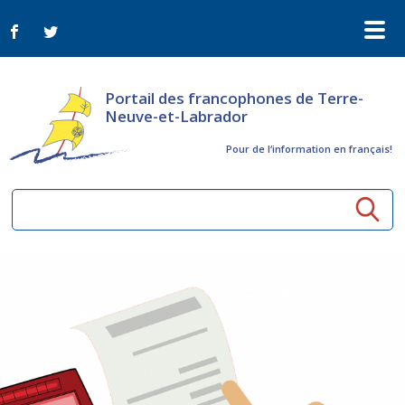
Portail des francophones de Terre-
Neuve-et-Labrador
Pour de l‘information en français!
Ressources communautaires
Aînés
Organismes
Activités à distance
Nouvelles
Arts et culture
Bulletin Le FrancoTNL
ConnectAînés
Appels d'offres du secteur culturel
Plan de Développement Global