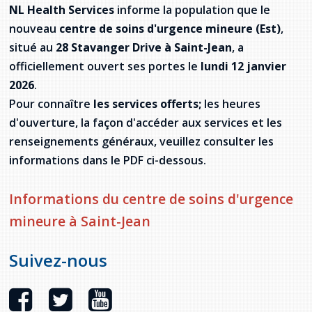
Jeux de la francophonie canadienne
Forum jeunesse pancanadien
Règlement Quiz RVF 2021
Guide du système de santé à TNL
NL Health Services
informe la population que le
Services en français
Admission au barreau
Ressources documentaires
Gestes et paroles ambigus
nouveau
centre de soins d'urgence mineure (Est)
,
Festival jeunesse de l'Acadie
Continuons en français
Annuaire de santé
Ma langue, c'est ma fierté !
2SLGBTQIA+
situé au
28 Stavanger Drive à Saint-Jean
, a
Formulaires de procédure pénale
Offres d'emploi (Secteur Justice)
officiellement ouvert ses portes le
lundi 12 janvier
Assemblée générale annuelle
Activités
Offres Actives
Carte des services en français
La Charte canadienne des droits et libertés
2026
.
Législation spéciale Covid-19
Pour connaître
les services offerts;
les heures
Santé mentale et dépendances
Lois fréquemment consultées
L'Aide juridique à Terre-Neuve-et-
d'ouverture, la façon d'accéder aux services et les
Labrador
renseignements généraux, veuillez consulter les
Société Santé en français (SSF)
Commission des droits de la personne de
informations dans le PDF ci-dessous.
Terre-Neuve-et-Labrador
Qu'est-ce que l'Aide juridique ?
Répertoire des juristes d'expression
française
Travailler en santé à TNL
Acheter un véhicule neuf ou d'occasion ou
Bureaux de l'Aide juridique de Terre-Neuve-
Informations du centre de soins d'urgence
louer sur le long terme (leasing) un véhicule
et-Labrador
Passeport Santé
neuf
mineure à Saint-Jean
Répertoire des professionnels de santé
Suivez-nous
Visages de la santé
Pinos Mpiana
Programmes et services du gouvernement