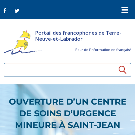
Portail des francophones de Terre-
Neuve-et-Labrador
Pour de l‘information en français!
Ressources communautaires
Aînés
Organismes
Activités à distance
Nouvelles
Arts et culture
Bulletin Le FrancoTNL
ConnectAînés
Appels d'offres du secteur culturel
Plan de Développement Global