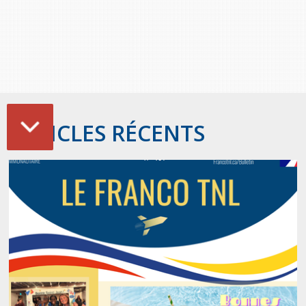
Stacy Smith
Nancy Dillon
Clare Halleran
Joseph Kayumba
ARTICLES RÉCENTS
Dominic Demers
Yulia Kudryakova